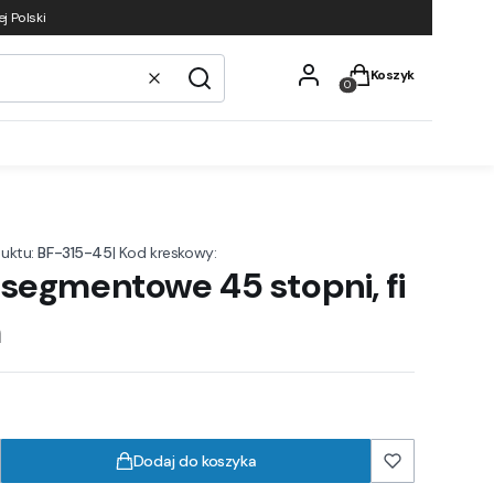
j Polski
Produkty w koszyku
Koszyk
Wyczyść
Szukaj
uktu:
BF-315-45
|
Kod kreskowy:
 segmentowe 45 stopni, fi
m
Dodaj do koszyka