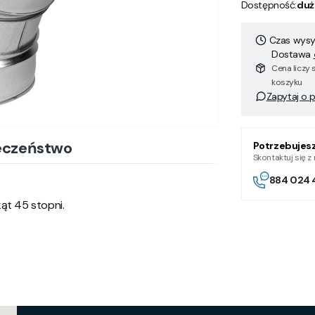
Dostępność:
duż
Czas wysył
Dostawa
Cena liczy 
koszyku
Zapytaj o 
eczeństwo
Potrzebujes
Skontaktuj się 
884 024 
ąt 45 stopni.