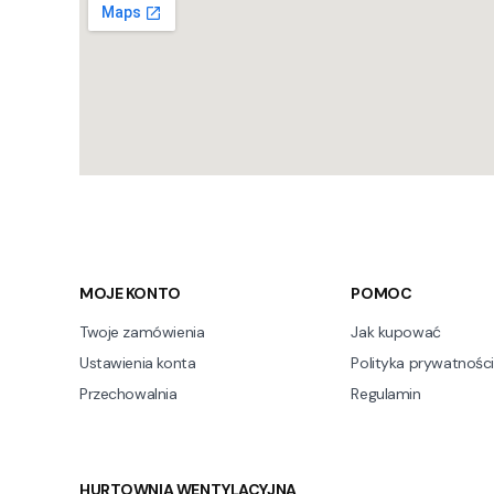
Linki w stopce
MOJE KONTO
POMOC
Twoje zamówienia
Jak kupować
Ustawienia konta
Polityka prywatności
Przechowalnia
Regulamin
HURTOWNIA WENTYLACYJNA,