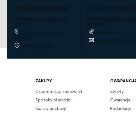
Sklep stacjonarny
Dane kontakto
Lokalizacja sklepu i godziny
Obsługa zamówień, zapy
pracy
ofertowe
884 024 451
Trakt Lubelski 195, 04-667
Warszawa
sklep@hurtownia-wentyl
Pon-pt: 8:00 - 17:00
ZAKUPY
GWARANCJA
Czas realizacji zamówień
Zwroty
Sposoby płatności
Gwarancja
Koszty dostawy
Reklamacje