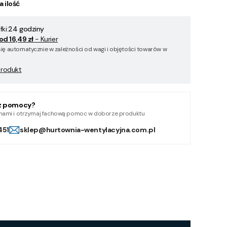
a ilość
ki:
24 godziny
od 16,49 zł
- Kurier
się automatycznie w zależności od wagi i objętości towarów w
produkt
z pomocy?
z nami i otrzymaj fachową pomoc w doborze produktu
451
sklep@hurtownia-wentylacyjna.com.pl