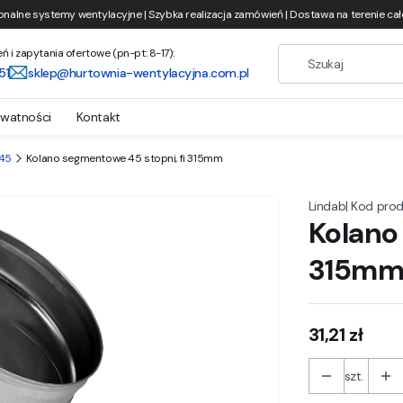
onalne systemy wentylacyjne | Szybka realizacja zamówień | Dostawa na terenie całe
i zapytania ofertowe (pn-pt: 8-17):
51
sklep@hurtownia-wentylacyjna.com.pl
ywatności
Kontakt
 45
Kolano segmentowe 45 stopni, fi 315mm
|
Kod prod
Lindab
Kolano
315m
Cena
31,21 zł
szt.