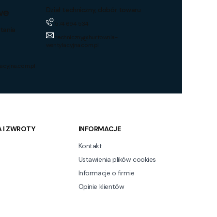
we
Dział techniczny, dobór towaru
574 694 534
tania
techniczny@hurtownia-
wentylacyjna.com.pl
acyjna.com.pl
 I ZWROTY
INFORMACJE
Kontakt
Ustawienia plików cookies
Informacje o firmie
Opinie klientów