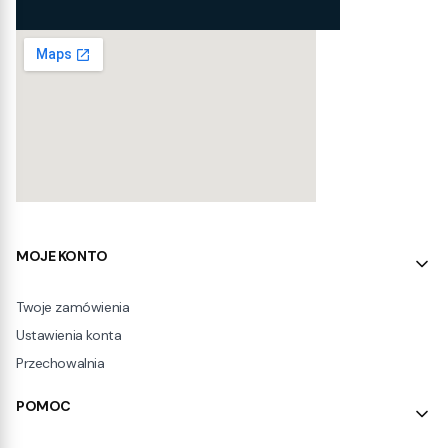
Linki w stopce
MOJE KONTO
Twoje zamówienia
Ustawienia konta
Przechowalnia
POMOC