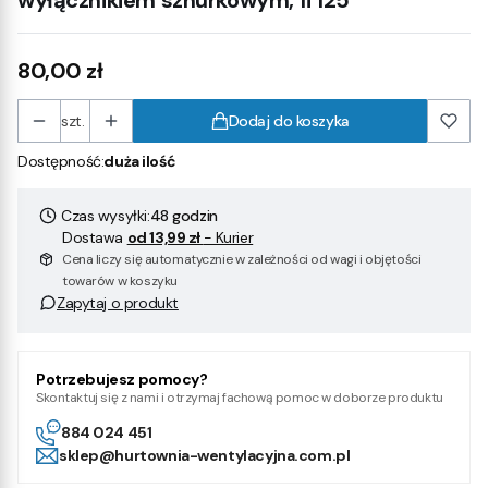
wyłącznikiem sznurkowym, fi 125
Cena
80,00 zł
szt.
Dodaj do koszyka
Dostępność:
duża ilość
Czas wysyłki:
48 godzin
Dostawa
od 13,99 zł
- Kurier
Cena liczy się automatycznie w zależności od wagi i objętości
towarów w koszyku
Zapytaj o produkt
Potrzebujesz pomocy?
Skontaktuj się z nami i otrzymaj fachową pomoc w doborze produktu
884 024 451
sklep@hurtownia-wentylacyjna.com.pl