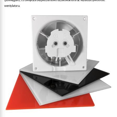
(poliwęglan), co zwiększa bezpieczeństwo użytkowania oraz wydłuża żywotność
wentylatora.