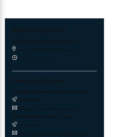
Sklep stacjonarny
Lokalizacja sklepu i godziny pracy
Trakt Lubelski 195, 04-667 Warszawa
Pon-pt: 8:00 - 17:00
Dane kontaktowe
Obsługa zamówień, zapytania ofertowe
884 024 451
sklep@hurtownia-wentylacyjna.com.pl
Dział techniczny, dobór towaru
574 694 534
techniczny@hurtownia-wentylacyjna.com.pl