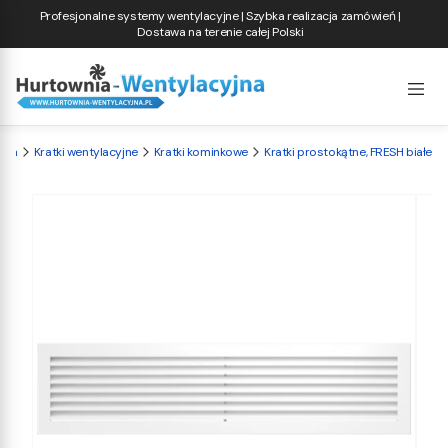
Profesjonalne systemy wentylacyjne | Szybka realizacja zamówień |
Dostawa na terenie całej Polski
jna
Kratki wentylacyjne
Kratki kominkowe
Kratki prostokątne, FRESH białe