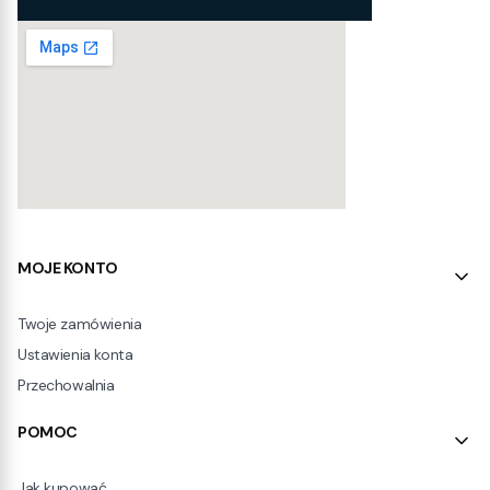
Linki w stopce
MOJE KONTO
Twoje zamówienia
Ustawienia konta
Przechowalnia
POMOC
Jak kupować