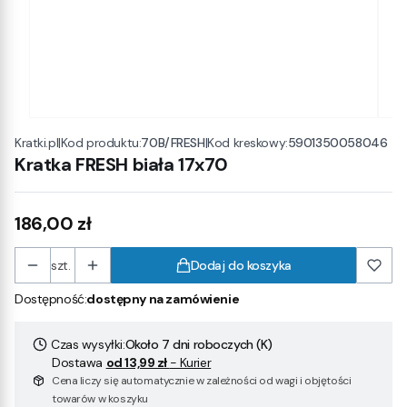
|
Kod produktu:
70B/FRESH
|
Kod kreskowy:
5901350058046
Kratki.pl
Kratka FRESH biała 17x70
Cena
186,00 zł
szt.
Dodaj do koszyka
Dostępność:
dostępny na zamówienie
Czas wysyłki:
Około 7 dni roboczych (K)
Dostawa
od 13,99 zł
- Kurier
Cena liczy się automatycznie w zależności od wagi i objętości
towarów w koszyku