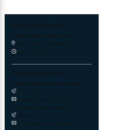
Sklep stacjonarny
Lokalizacja sklepu i godziny pracy
Trakt Lubelski 195, 04-667 Warszawa
Pon-pt: 8:00 - 17:00
Dane kontaktowe
Obsługa zamówień, zapytania ofertowe
884 024 451
sklep@hurtownia-wentylacyjna.com.pl
Dział techniczny, dobór towaru
574 694 534
techniczny@hurtownia-wentylacyjna.com.pl