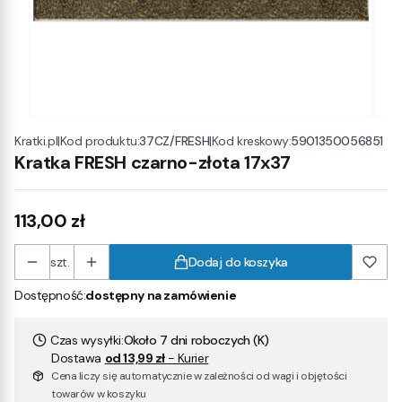
|
Kod produktu:
37CZ/FRESH
|
Kod kreskowy:
5901350056851
Kratki.pl
Kratka FRESH czarno-złota 17x37
Cena
113,00 zł
szt.
Dodaj do koszyka
Dostępność:
dostępny na zamówienie
Czas wysyłki:
Około 7 dni roboczych (K)
Dostawa
od 13,99 zł
- Kurier
Cena liczy się automatycznie w zależności od wagi i objętości
towarów w koszyku