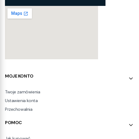
Linki w stopce
MOJE KONTO
Twoje zamówienia
Ustawienia konta
Przechowalnia
POMOC
Jak kupować