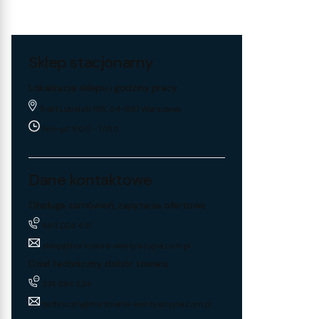
Sklep stacjonarny
Lokalizacja sklepu i godziny pracy
Trakt Lubelski 195, 04-667 Warszawa
Pon-pt: 8:00 - 17:00
Dane kontaktowe
Obsługa zamówień, zapytania ofertowe
884 024 451
sklep@hurtownia-wentylacyjna.com.pl
Dział techniczny, dobór towaru
574 694 534
techniczny@hurtownia-wentylacyjna.com.pl