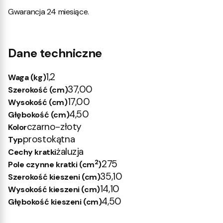
Gwarancja 24 miesiące.
Dane techniczne
1,2
Waga (kg)
37,00
Szerokość (cm)
17,00
Wysokość (cm)
4,50
Głębokość (cm)
czarno-złoty
Kolor
prostokątna
Typ
żaluzja
Cechy kratki
2
275
Pole czynne kratki (cm
)
35,10
Szerokość kieszeni (cm)
14,10
Wysokość kieszeni (cm)
4,50
Głębokość kieszeni (cm)