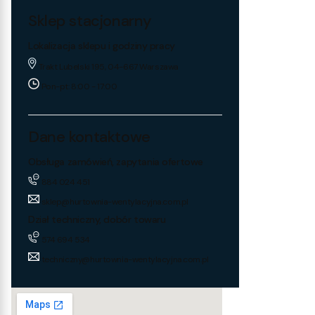
Sklep stacjonarny
Lokalizacja sklepu i godziny pracy
Trakt Lubelski 195, 04-667 Warszawa
Pon-pt: 8:00 - 17:00
Dane kontaktowe
Obsługa zamówień, zapytania ofertowe
884 024 451
sklep@hurtownia-wentylacyjna.com.pl
Dział techniczny, dobór towaru
574 694 534
techniczny@hurtownia-wentylacyjna.com.pl