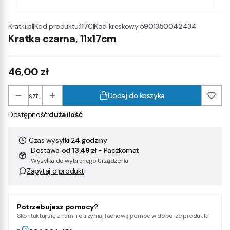
|
Kod produktu:
117C
|
Kod kreskowy:
5901350042434
Kratki.pl
Kratka czarna, 11x17cm
Cena
46,00 zł
szt.
Dodaj do koszyka
Dostępność:
duża ilość
Czas wysyłki:
24 godziny
Dostawa
od 13,49 zł
- Paczkomat
Wysyłka do wybranego Urządzenia
Zapytaj o produkt
Potrzebujesz pomocy?
Skontaktuj się z nami i otrzymaj fachową pomoc w doborze produktu