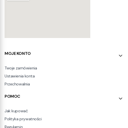
Linki w stopce
MOJE KONTO
Twoje zamówienia
Ustawienia konta
Przechowalnia
POMOC
Jak kupować
Polityka prywatności
Regulamin