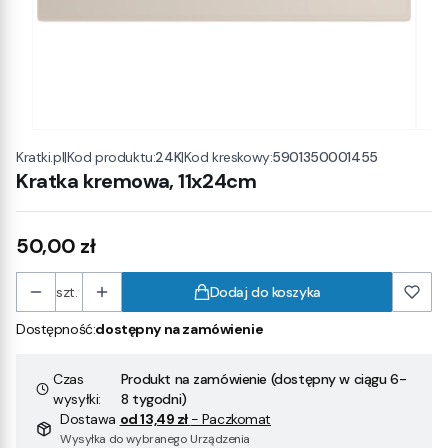
|
Kod produktu:
24K
|
Kod kreskowy:
5901350001455
Kratki.pl
Kratka kremowa, 11x24cm
Cena
50,00 zł
szt.
Dodaj do koszyka
Dostępność:
dostępny na zamówienie
Czas
Produkt na zamówienie (dostępny w ciągu 6-
wysyłki:
8 tygodni)
Dostawa
od 13,49 zł
- Paczkomat
Wysyłka do wybranego Urządzenia