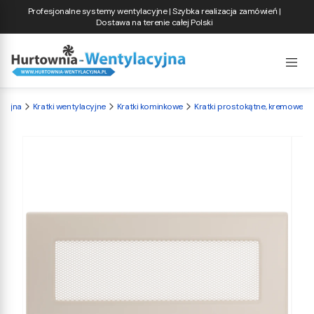
Profesjonalne systemy wentylacyjne | Szybka realizacja zamówień |
Dostawa na terenie całej Polski
acyjna
Kratki wentylacyjne
Kratki kominkowe
Kratki prostokątne, kremowe