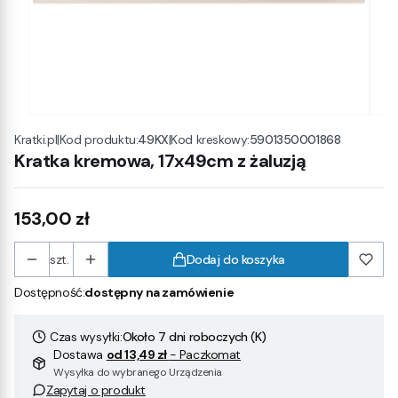
|
Kod produktu:
49KX
|
Kod kreskowy:
5901350001868
Kratki.pl
Kratka kremowa, 17x49cm z żaluzją
Cena
153,00 zł
szt.
Dodaj do koszyka
Dostępność:
dostępny na zamówienie
Czas wysyłki:
Około 7 dni roboczych (K)
Dostawa
od 13,49 zł
- Paczkomat
Wysyłka do wybranego Urządzenia
Zapytaj o produkt