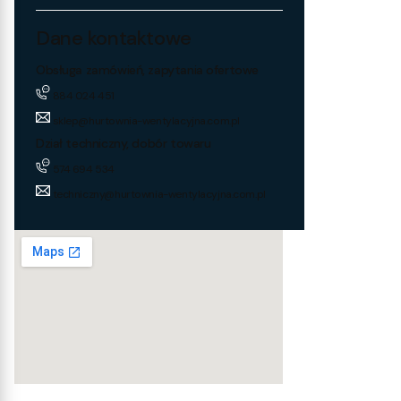
Dane kontaktowe
Obsługa zamówień, zapytania ofertowe
884 024 451
sklep@hurtownia-wentylacyjna.com.pl
Dział techniczny, dobór towaru
574 694 534
techniczny@hurtownia-wentylacyjna.com.pl