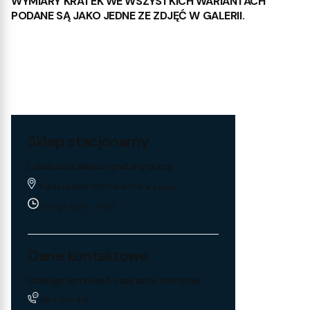
WYMIARY KRATEK WE WSZYSTKICH WARIANTACH
PODANE SĄ JAKO JEDNE ZE ZDJĘĆ W GALERII.
Sklep stacjonarny
Lokalizacja sklepu i godziny pracy
Trakt Lubelski 195, 04-667 Warszawa
Pon-pt: 8:00 - 17:00
Dane kontaktowe
Obsługa zamówień, zapytania ofertowe
884 024 451