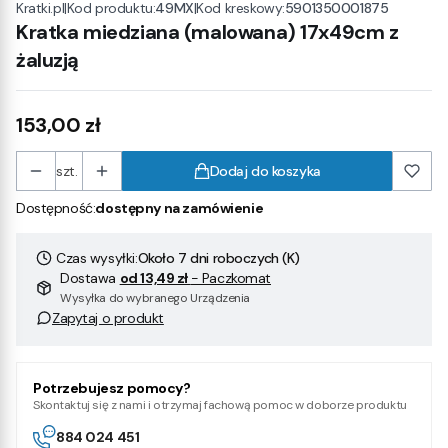
|
Kod produktu:
49MX
|
Kod kreskowy:
5901350001875
Kratki.pl
Kratka miedziana (malowana) 17x49cm z
żaluzją
Cena
153,00 zł
szt.
Dodaj do koszyka
Dostępność:
dostępny na zamówienie
Czas wysyłki:
Około 7 dni roboczych (K)
Dostawa
od 13,49 zł
- Paczkomat
Wysyłka do wybranego Urządzenia
Zapytaj o produkt
Potrzebujesz pomocy?
Skontaktuj się z nami i otrzymaj fachową pomoc w doborze produktu
884 024 451