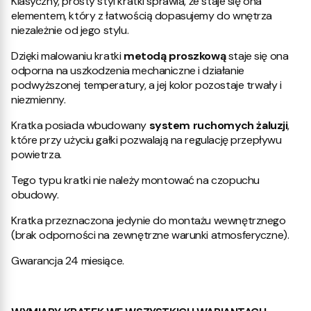
Klasyczny, prosty styl kratki sprawia, że staje się ona
elementem, który z łatwością dopasujemy do wnętrza
niezależnie od jego stylu.
Dzięki malowaniu kratki
metodą proszkową
staje się ona
odporna na uszkodzenia mechaniczne i działanie
podwyższonej temperatury, a jej kolor pozostaje trwały i
niezmienny.
Kratka posiada wbudowany
system ruchomych żaluzji
,
które przy użyciu gałki pozwalają na regulację przepływu
powietrza.
Tego typu kratki nie należy montować na czopuchu
obudowy.
Kratka przeznaczona jedynie do montażu wewnętrznego
(brak odporności na zewnętrzne warunki atmosferyczne).
Gwarancja 24 miesiące.