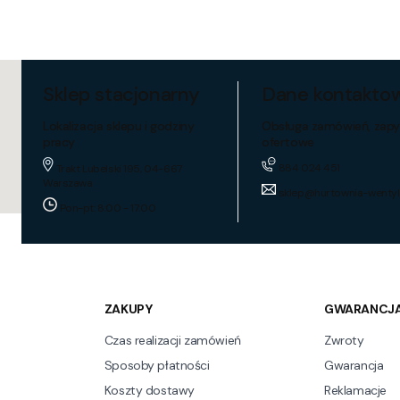
Sklep stacjonarny
Dane kontakto
Lokalizacja sklepu i godziny
Obsługa zamówień, zapy
pracy
ofertowe
884 024 451
Trakt Lubelski 195, 04-667
Warszawa
sklep@hurtownia-wentyl
Pon-pt: 8:00 - 17:00
ZAKUPY
GWARANCJA
Czas realizacji zamówień
Zwroty
Sposoby płatności
Gwarancja
Koszty dostawy
Reklamacje