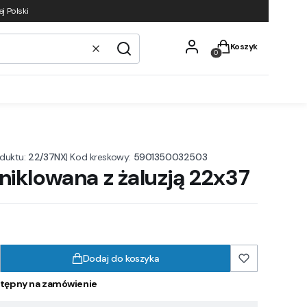
j Polski
Produkty w koszyku
Koszyk
Wyczyść
Szukaj
duktu:
22/37NX
|
Kod kreskowy:
5901350032503
niklowana z żaluzją 22x37
Dodaj do koszyka
tępny na zamówienie