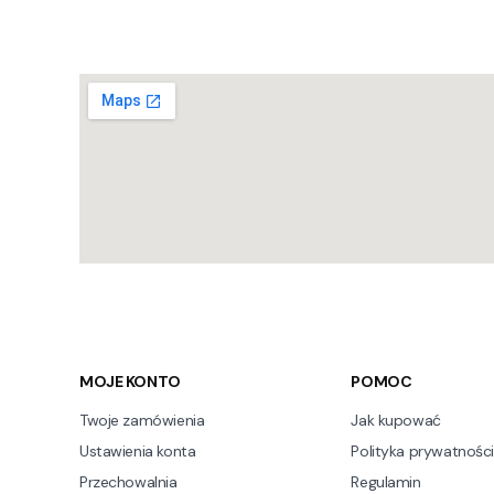
Linki w stopce
MOJE KONTO
POMOC
Twoje zamówienia
Jak kupować
Ustawienia konta
Polityka prywatności
Przechowalnia
Regulamin