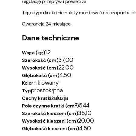
regulację przepływu powietrza.
Tego typu kratki nie należy montować na czopuchu 
Gwarancja 24 miesiące.
Dane techniczne
1,2
Waga (kg)
37,00
Szerokość (cm)
22,00
Wysokość (cm)
4,50
Głębokość (cm)
niklowany
Kolor
prostokątna
Typ
żaluzja
Cechy kratki
2
544
Pole czynne kratki (cm
)
35,10
Szerokość kieszeni (cm)
20,00
Wysokość kieszeni (cm)
4,50
Głębokość kieszeni (cm)