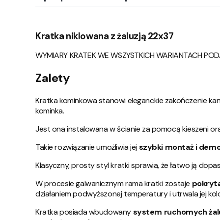
Kratka niklowana z żaluzją 22x37
WYMIARY KRATEK WE WSZYSTKICH WARIANTACH PODAN
Zalety
Kratka kominkowa stanowi eleganckie zakończenie ka
kominka.
Jest ona instalowana w ścianie za pomocą kieszeni ora
Takie rozwiązanie umożliwia jej
szybki montaż i dem
Klasyczny, prosty styl kratki sprawia, że łatwo ją do
W procesie galwanicznym rama kratki zostaje
pokryta
działaniem podwyższonej temperatury i utrwala jej kolo
Kratka posiada wbudowany
system ruchomych żalu