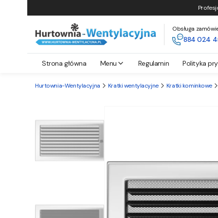
Profesj
Obsługa zamówień 
884 024 4
Strona główna
Menu
Regulamin
Polityka pr
Hurtownia-Wentylacyjna
Kratki wentylacyjne
Kratki kominkowe