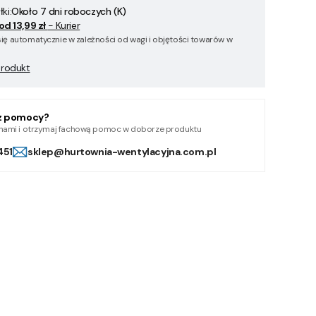
ki:
Około 7 dni roboczych (K)
od 13,99 zł
- Kurier
się automatycznie w zależności od wagi i objętości towarów w
produkt
z pomocy?
z nami i otrzymaj fachową pomoc w doborze produktu
451
sklep@hurtownia-wentylacyjna.com.pl