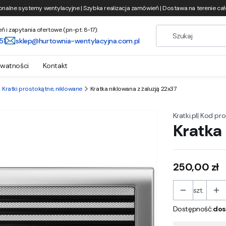
onalne systemy wentylacyjne | Szybka realizacja zamówień | Dostawa na terenie całe
i zapytania ofertowe (pn-pt: 8-17):
51
sklep@hurtownia-wentylacyjna.com.pl
ywatności
Kontakt
Kratki prostokątne, niklowane
Kratka niklowana z żaluzją 22x37
|
Kod pro
Kratki.pl
Kratka 
Cena
250,00 zł
szt.
Dostępność:
dos