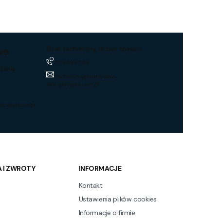
we
Dział techniczny, dobór towaru
574 694 534
tania
techniczny@hurtownia-
wentylacyjna.com.pl
acyjna.com.pl
 I ZWROTY
INFORMACJE
Kontakt
Ustawienia plików cookies
Informacje o firmie