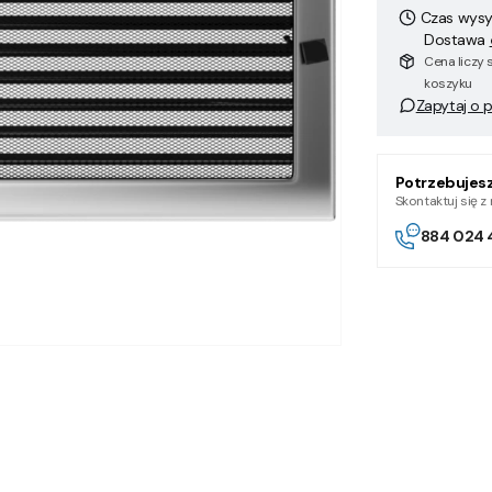
Czas wysył
Dostawa
Cena liczy 
koszyku
Zapytaj o 
Potrzebujes
Skontaktuj się 
884 024 