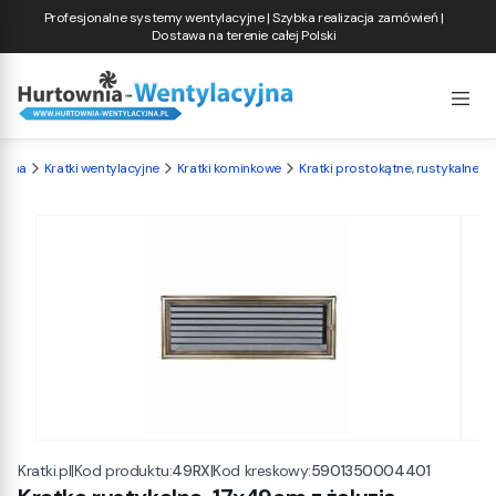
Profesjonalne systemy wentylacyjne | Szybka realizacja zamówień |
Dostawa na terenie całej Polski
yjna
Kratki wentylacyjne
Kratki kominkowe
Kratki prostokątne, rustykalne
|
Kod produktu:
49RX
|
Kod kreskowy:
5901350004401
Kratki.pl