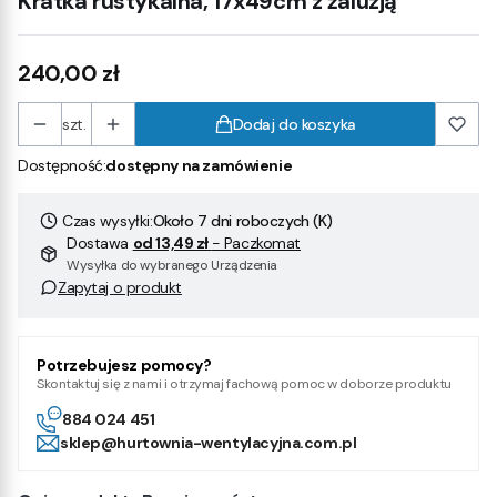
Kratka rustykalna, 17x49cm z żaluzją
Cena
240,00 zł
szt.
Dodaj do koszyka
Dostępność:
dostępny na zamówienie
Czas wysyłki:
Około 7 dni roboczych (K)
Dostawa
od 13,49 zł
- Paczkomat
Wysyłka do wybranego Urządzenia
Zapytaj o produkt
Potrzebujesz pomocy?
Skontaktuj się z nami i otrzymaj fachową pomoc w doborze produktu
884 024 451
sklep@hurtownia-wentylacyjna.com.pl