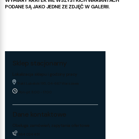
WYMIARY KRATEK WE WSZYSTKICH WARIANTACH
PODANE SĄ JAKO JEDNE ZE ZDJĘĆ W GALERII.
Sklep stacjonarny
Lokalizacja sklepu i godziny pracy
Trakt Lubelski 195, 04-667 Warszawa
Pon-pt: 8:00 - 17:00
Dane kontaktowe
Obsługa zamówień, zapytania ofertowe
884 024 451