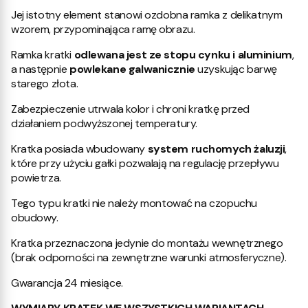
Jej istotny element stanowi ozdobna ramka z delikatnym
wzorem, przypominająca ramę obrazu.
Ramka kratki
odlewana jest ze stopu cynku i aluminium
,
a następnie
powlekane galwanicznie
uzyskując barwę
starego złota.
Zabezpieczenie utrwala kolor i chroni kratkę przed
działaniem podwyższonej temperatury.
Kratka posiada wbudowany
system ruchomych żaluzji
,
które przy użyciu gałki pozwalają na regulację przepływu
powietrza.
Tego typu kratki nie należy montować na czopuchu
obudowy.
Kratka przeznaczona jedynie do montażu wewnętrznego
(brak odporności na zewnętrzne warunki atmosferyczne).
Gwarancja 24 miesiące.