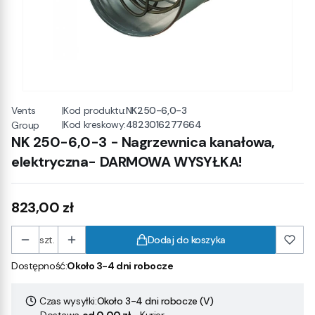
Vents
|
Kod produktu:
NK250-6,0-3
|
Kod kreskowy:
4823016277664
Group
NK 250-6,0-3 - Nagrzewnica kanałowa,
elektryczna- DARMOWA WYSYŁKA!
Cena
823,00 zł
szt.
Dodaj do koszyka
Dostępność:
Około 3-4 dni robocze
Czas wysyłki:
Około 3-4 dni robocze (V)