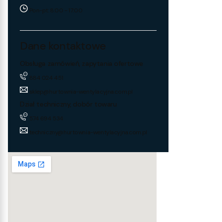
Pon-pt: 8:00 - 17:00
Dane kontaktowe
Obsługa zamówień, zapytania ofertowe
884 024 451
sklep@hurtownia-wentylacyjna.com.pl
Dział techniczny, dobór towaru
574 694 534
techniczny@hurtownia-wentylacyjna.com.pl