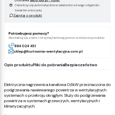
Dostawa
od 0,00 zł
- Kurier
Cena liczy się automatycznie w zależności od wagi i objętości
towarów w koszyku
Zapytaj o produkt
Potrzebujesz pomocy?
Skontaktuj się z nami i otrzymaj fachową pomoc w doborze produktu
884 024 451
sklep@hurtownia-wentylacyjna.com.pl
Opis produktu
Pliki do pobrania
Bezpieczeństwo
Elektryczna nagrzewnica kanałowa 0,6kW przeznaczona do
podgrzewania nawiewanego powietrza w wentylacyjnych
systemach o przekroju okrągłym. Służy do podgrzewania
powietrza w systemach grzewczych, wentylacyjnych i
klimatyzacyjnych.