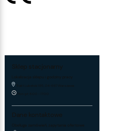
Sklep stacjonarny
Lokalizacja sklepu i godziny pracy
Trakt Lubelski 195, 04-667 Warszawa
Pon-pt: 8:00 - 17:00
Dane kontaktowe
Obsługa zamówień, zapytania ofertowe