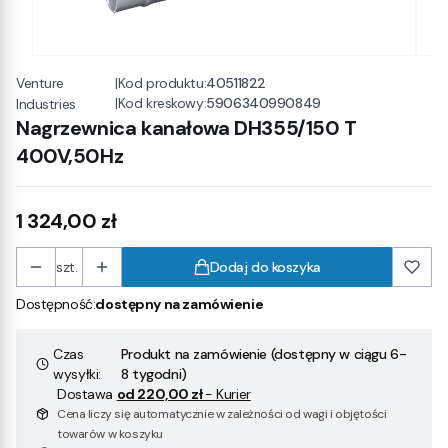
Venture
|
Kod produktu:
40511822
|
Kod kreskowy:
5906340990849
Industries
Nagrzewnica kanałowa DH355/150 T
400V,50Hz
Cena
1 324,00 zł
szt.
Dodaj do koszyka
Dostępność:
dostępny na zamówienie
Czas
Produkt na zamówienie (dostępny w ciągu 6-
wysyłki:
8 tygodni)
Dostawa
od 220,00 zł
- Kurier
Cena liczy się automatycznie w zależności od wagi i objętości
towarów w koszyku