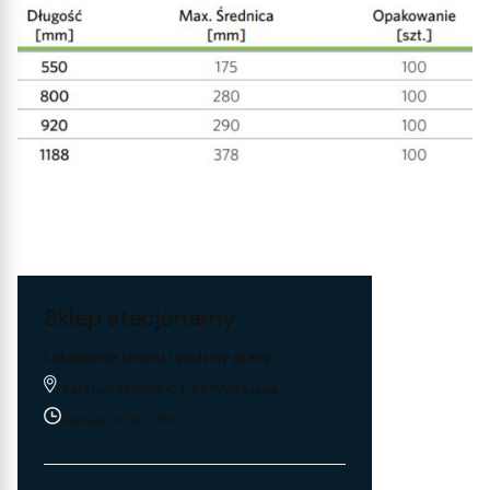
Sklep stacjonarny
Lokalizacja sklepu i godziny pracy
Trakt Lubelski 195, 04-667 Warszawa
Pon-pt: 8:00 - 17:00