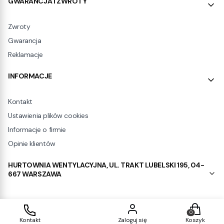
GWARANCJA I ZWROTY
Zwroty
Gwarancja
Reklamacje
INFORMACJE
Kontakt
Ustawienia plików cookies
Informacje o firmie
Opinie klientów
HURTOWNIA WENTYLACYJNA, UL. TRAKT LUBELSKI 195, 04-
667 WARSZAWA
Produkty w
Sklep internetowy
Shoper.pl
Kontakt
Zaloguj się
Koszyk