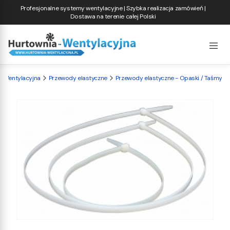
Profesjonalne systemy wentylacyjne | Szybka realizacja zamówień |
Dostawa na terenie całej Polski
-Wentylacyjna
Przewody elastyczne
Przewody elastyczne - Opaski / Taśmy