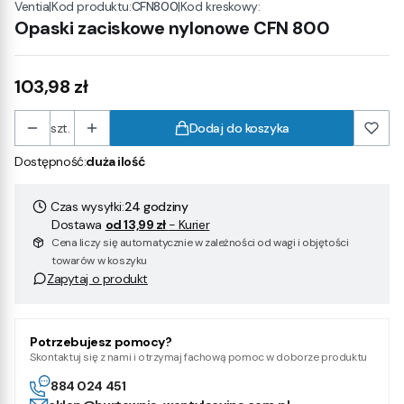
|
Kod produktu:
CFN800
|
Kod kreskowy:
Ventia
Opaski zaciskowe nylonowe CFN 800
Cena
103,98 zł
szt.
Dodaj do koszyka
Dostępność:
duża ilość
Czas wysyłki:
24 godziny
Dostawa
od 13,99 zł
- Kurier
Cena liczy się automatycznie w zależności od wagi i objętości
towarów w koszyku
Zapytaj o produkt
Potrzebujesz pomocy?
Skontaktuj się z nami i otrzymaj fachową pomoc w doborze produktu
884 024 451