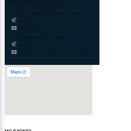
Dane kontaktowe
Obsługa zamówień, zapytania ofertowe
884 024 451
sklep@hurtownia-wentylacyjna.com.pl
Dział techniczny, dobór towaru
574 694 534
techniczny@hurtownia-wentylacyjna.com.pl