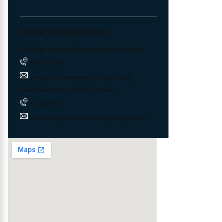
Dane kontaktowe
Obsługa zamówień, zapytania ofertowe
884 024 451
sklep@hurtownia-wentylacyjna.com.pl
Dział techniczny, dobór towaru
574 694 534
techniczny@hurtownia-wentylacyjna.com.pl