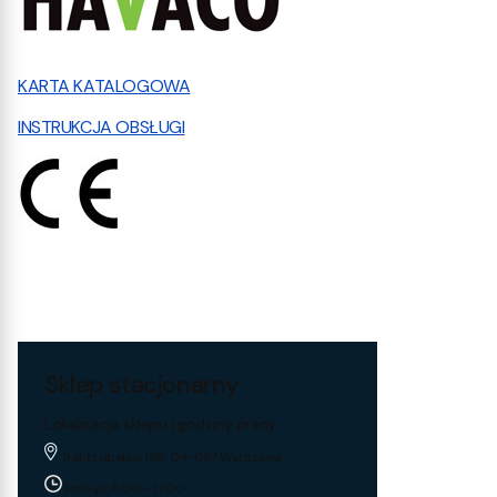
KARTA KATALOGOWA
INSTRUKCJA OBSŁUGI
Sklep stacjonarny
Lokalizacja sklepu i godziny pracy
Trakt Lubelski 195, 04-667 Warszawa
Pon-pt: 8:00 - 17:00