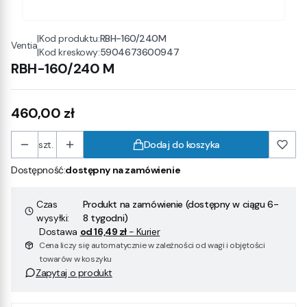
|
Kod produktu:
RBH-160/240M
Ventia
|
Kod kreskowy:
5904673600947
RBH-160/240 M
Cena
460,00 zł
szt.
Dodaj do koszyka
Dostępność:
dostępny na zamówienie
Czas
Produkt na zamówienie (dostępny w ciągu 6-
wysyłki:
8 tygodni)
Dostawa
od 16,49 zł
- Kurier
Cena liczy się automatycznie w zależności od wagi i objętości
towarów w koszyku
Zapytaj o produkt