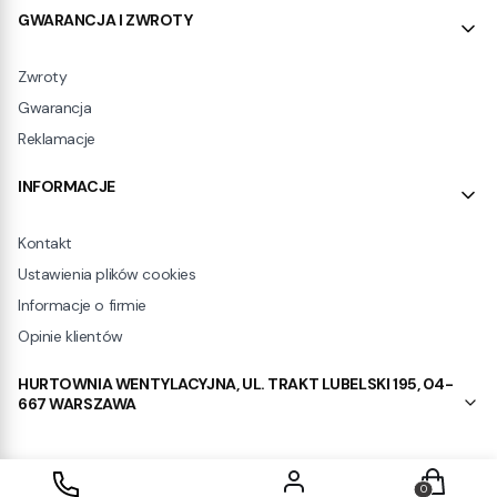
GWARANCJA I ZWROTY
Zwroty
Gwarancja
Reklamacje
INFORMACJE
Kontakt
Ustawienia plików cookies
Informacje o firmie
Opinie klientów
HURTOWNIA WENTYLACYJNA, UL. TRAKT LUBELSKI 195, 04-
667 WARSZAWA
Produkty w