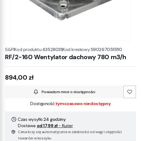
|
Kod produktu:
43528031
|
Kod kreskowy:
5902670515110
S&P
RF/2-160 Wentylator dachowy 780 m3/h
Cena
894,00 zł
Powiadom mnie o dostępności
Dostępność:
tymczasowo niedostępny
Czas wysyłki:
24 godziny
Dostawa
od 17,99 zł
- Kurier
Cena liczy się automatycznie w zależności od wagi i objętości
towarów w koszyku