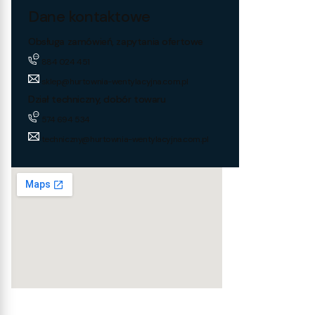
Dane kontaktowe
Obsługa zamówień, zapytania ofertowe
884 024 451
sklep@hurtownia-wentylacyjna.com.pl
Dział techniczny, dobór towaru
574 694 534
techniczny@hurtownia-wentylacyjna.com.pl