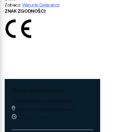
Zobacz:
Warunki Gwarancji
ZNAK ZGODNOŚCI
:
Sklep stacjonarny
Lokalizacja sklepu i godziny pracy
Trakt Lubelski 195, 04-667 Warszawa
Pon-pt: 8:00 - 17:00