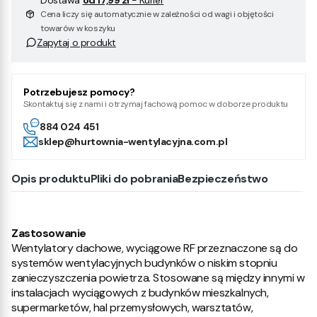
Dostawa
od 17,99 zł
- Kurier
Cena liczy się automatycznie w zależności od wagi i objętości
towarów w koszyku
Zapytaj o produkt
Potrzebujesz pomocy?
Skontaktuj się z nami i otrzymaj fachową pomoc w doborze produktu
884 024 451
sklep@hurtownia-wentylacyjna.com.pl
Opis produktu
Pliki do pobrania
Bezpieczeństwo
Zastosowanie
Wentylatory dachowe, wyciągowe RF przeznaczone są do
systemów wentylacyjnych budynków o niskim stopniu
zanieczyszczenia powietrza. Stosowane są między innymi w
instalacjach wyciągowych z budynków mieszkalnych,
supermarketów, hal przemysłowych, warsztatów,