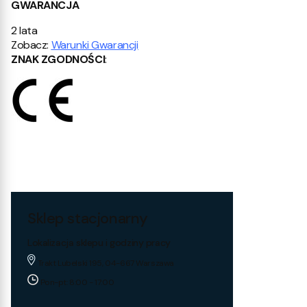
GWARANCJA
2 lata
Zobacz:
Warunki Gwarancji
ZNAK ZGODNOŚCI
:
Sklep stacjonarny
Lokalizacja sklepu i godziny pracy
Trakt Lubelski 195, 04-667 Warszawa
Pon-pt: 8:00 - 17:00