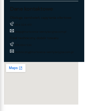
Dane kontaktowe
Obsługa zamówień, zapytania ofertowe
884 024 451
sklep@hurtownia-wentylacyjna.com.pl
Dział techniczny, dobór towaru
574 694 534
techniczny@hurtownia-wentylacyjna.com.pl