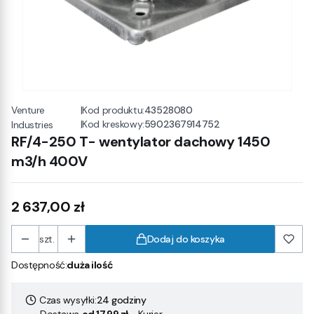
Venture
|
Kod produktu:
43528080
|
Kod kreskowy:
5902367914752
Industries
RF/4-250 T- wentylator dachowy 1450
m3/h 400V
Cena
2 637,00 zł
szt.
Dodaj do koszyka
Dostępność:
duża ilość
Czas wysyłki:
24 godziny