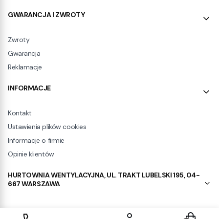
GWARANCJA I ZWROTY
Zwroty
Gwarancja
Reklamacje
INFORMACJE
Kontakt
Ustawienia plików cookies
Informacje o firmie
Opinie klientów
HURTOWNIA WENTYLACYJNA, UL. TRAKT LUBELSKI 195, 04-
667 WARSZAWA
Produkty w