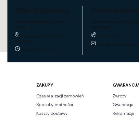
Sklep stacjonarny
Dane kontakto
Lokalizacja sklepu i godziny
Obsługa zamówień, zapy
pracy
ofertowe
884 024 451
Trakt Lubelski 195, 04-667
Warszawa
sklep@hurtownia-wentyl
Pon-pt: 8:00 - 17:00
ZAKUPY
GWARANCJA
Czas realizacji zamówień
Zwroty
Sposoby płatności
Gwarancja
Koszty dostawy
Reklamacje