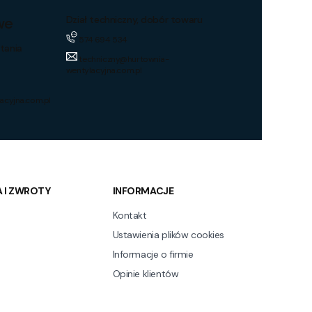
we
Dział techniczny, dobór towaru
574 694 534
tania
techniczny@hurtownia-
wentylacyjna.com.pl
acyjna.com.pl
 I ZWROTY
INFORMACJE
Kontakt
Ustawienia plików cookies
Informacje o firmie
Opinie klientów