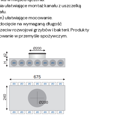
a ułatwiające montaż kanału z uszczelką
łu.
mm) ułatwiające mocowanie.
 docięcie na wymaganą długość
zeciw rozwojowi grzybów i bakterii. Produkty
osowanie w przemyśle spożywczym.