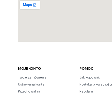
Linki w stopce
MOJE KONTO
POMOC
Twoje zamówienia
Jak kupować
Ustawienia konta
Polityka prywatności
Przechowalnia
Regulamin