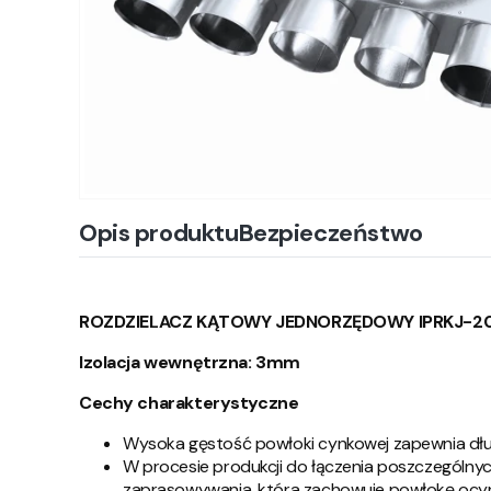
Opis produktu
Bezpieczeństwo
ROZDZIELACZ KĄTOWY JEDNORZĘDOWY IPRKJ-20
Izolacja wewnętrzna: 3mm
Cechy charakterystyczne
Wysoka gęstość powłoki cynkowej zapewnia dł
W procesie produkcji do łączenia poszczególn
zaprasowywania, która zachowuje powłokę ocynk