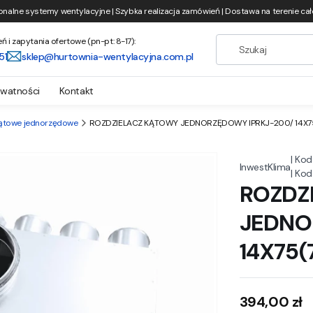
onalne systemy wentylacyjne | Szybka realizacja zamówień | Dostawa na terenie całe
i zapytania ofertowe (pn-pt: 8-17):
51
sklep@hurtownia-wentylacyjna.com.pl
ywatności
Kontakt
kątowe jednorzędowe
ROZDZIELACZ KĄTOWY JEDNORZĘDOWY IPRKJ-200/ 14X75(
|
Kod
InwestKlima
|
Kod
ROZDZ
JEDNO
14X75(
Cena
394,00 zł