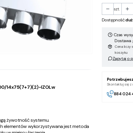
szt.
Dostępność:
duż
Czas wysył
Dostawa
Cena liczy 
koszyku
Zapytaj o 
Potrzebujes
Skontaktuj się 
0/14x75(7+7)(2)-IZOLw
884 024 
ugą żywotność systemu.
ych elementów wykorzystywana jest metoda
u w miejscu łączenia.