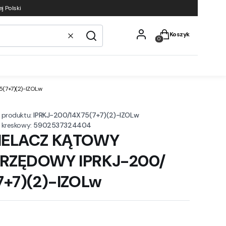
j Polski
Produkty w koszyku
Koszyk
Wyczyść
Szukaj
7+7)(2)-IZOLw
 produktu:
IPRKJ-200/14X75(7+7)(2)-IZOLw
 kreskowy:
5902537324404
IELACZ KĄTOWY
RZĘDOWY IPRKJ-200/
7+7)(2)-IZOLw