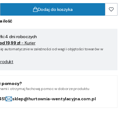
Dodaj do koszyka
a ilość
ki:
4 dni roboczych
od 19,99 zł
- Kurier
się automatycznie w zależności od wagi i objętości towarów w
produkt
z pomocy?
z nami i otrzymaj fachową pomoc w doborze produktu
451
sklep@hurtownia-wentylacyjna.com.pl