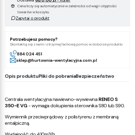
Dostawa
od 0,00 zł
- Kurier
Cena liczy się automatycznie w zależności od wagi i objętości
towarów w koszyku
Zapytaj o produkt
Potrzebujesz pomocy?
Skontaktuj się z nami i otrzymaj fachową pomoc w doborze produktu
884 024 451
sklep@hurtownia-wentylacyjna.com.pl
Opis produktu
Pliki do pobrania
Bezpieczeństwo
Centrala wentylacyjna nawiewno-wywiewna
RENEO S
350-E VG
- wymaga dokupienia sterownika S80 lub S90.
Wymiennik przeciwprądowy z polistyrenu z membraną
entalpiczną.
Wydajność: do 410m3/h