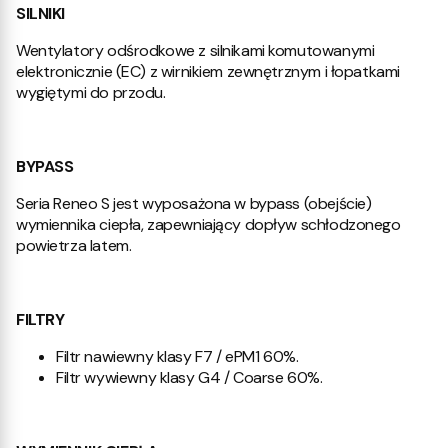
SILNIKI
Wentylatory odśrodkowe z silnikami komutowanymi
elektronicznie (EC) z wirnikiem zewnętrznym i łopatkami
wygiętymi do przodu.
BYPASS
Seria Reneo S jest wyposażona w bypass (obejście)
wymiennika ciepła, zapewniający dopływ schłodzonego
powietrza latem.
FILTRY
Filtr nawiewny klasy F7 / ePM1 60%.
Filtr wywiewny klasy G4 / Coarse 60%.