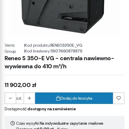
Vents
|
Kod produktu:
RENEOS350E_VG
|
Kod kreskowy:
5907660878879
Group
Reneo S 350-E VG - centrala nawiewno-
wywiewna do 410 m³/h
Cena
11 902,00 zł
szt.
Dodaj do koszyka
Dostępność:
dostępny na zamówienie
Czas wysyłki:
Na indywidualne zapytanie mailowe