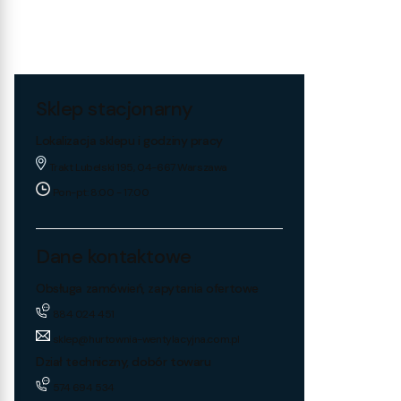
Sklep stacjonarny
Lokalizacja sklepu i godziny pracy
Trakt Lubelski 195, 04-667 Warszawa
Pon-pt: 8:00 - 17:00
Dane kontaktowe
Obsługa zamówień, zapytania ofertowe
884 024 451
sklep@hurtownia-wentylacyjna.com.pl
Dział techniczny, dobór towaru
574 694 534