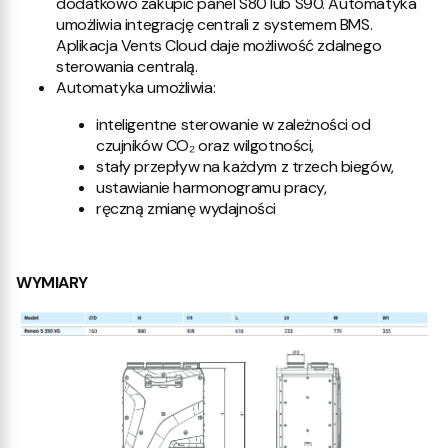
dodatkowo zakupić panel S80 lub S90. Automatyka
umożliwia integrację centrali z systemem BMS.
Aplikacja Vents Cloud daje możliwość zdalnego
sterowania centralą.
Automatyka umożliwia:
inteligentne sterowanie w zależności od
czujników CO₂ oraz wilgotności,
stały przepływ na każdym z trzech biegów,
ustawianie harmonogramu pracy,
ręczną zmianę wydajności
WYMIARY