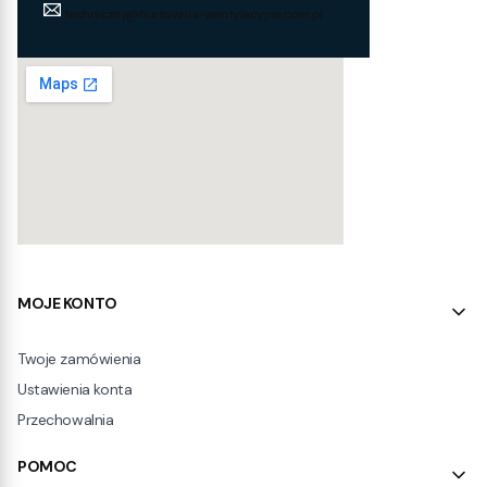
techniczny@hurtownia-wentylacyjna.com.pl
Linki w stopce
MOJE KONTO
Twoje zamówienia
Ustawienia konta
Przechowalnia
POMOC