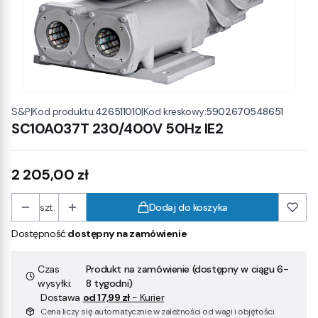
|
Kod produktu:
426511010
|
Kod kreskowy:
5902670548651
S&P
SC10A037T 230/400V 50Hz IE2
Cena
2 205,00 zł
szt.
Dodaj do koszyka
Dostępność:
dostępny na zamówienie
Czas
Produkt na zamówienie (dostępny w ciągu 6-
wysyłki:
8 tygodni)
Dostawa
od 17,99 zł
- Kurier
Cena liczy się automatycznie w zależności od wagi i objętości