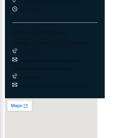
Trakt Lubelski 195, 04-667 Warszawa
Pon-pt: 8:00 - 17:00
Dane kontaktowe
Obsługa zamówień, zapytania ofertowe
884 024 451
sklep@hurtownia-wentylacyjna.com.pl
Dział techniczny, dobór towaru
574 694 534
techniczny@hurtownia-wentylacyjna.com.pl