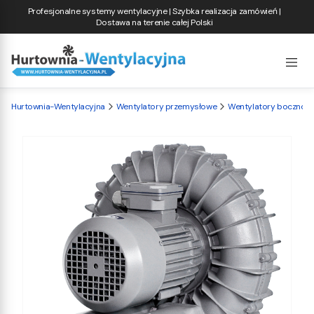
Profesjonalne systemy wentylacyjne | Szybka realizacja zamówień |
Dostawa na terenie całej Polski
Hurtownia-Wentylacyjna
Wentylatory przemysłowe
Wentylatory bocznok