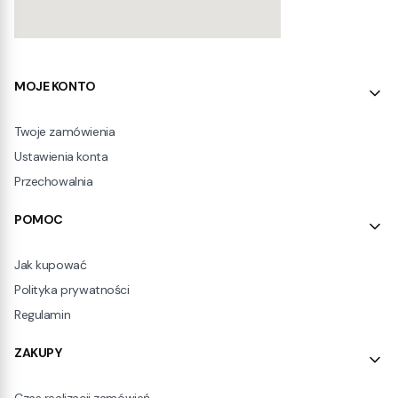
Linki w stopce
MOJE KONTO
Twoje zamówienia
Ustawienia konta
Przechowalnia
POMOC
Jak kupować
Polityka prywatności
Regulamin
ZAKUPY
Czas realizacji zamówień