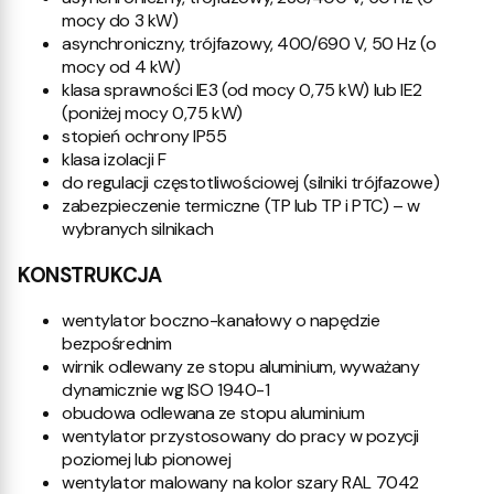
mocy do 3 kW)
asynchroniczny, trójfazowy, 400/690 V, 50 Hz (o
mocy od 4 kW)
klasa sprawności IE3 (od mocy 0,75 kW) lub IE2
(poniżej mocy 0,75 kW)
stopień ochrony IP55
klasa izolacji F
do regulacji częstotliwościowej (silniki trójfazowe)
zabezpieczenie termiczne (TP lub TP i PTC) – w
wybranych silnikach
KONSTRUKCJA
wentylator boczno-kanałowy o napędzie
bezpośrednim
wirnik odlewany ze stopu aluminium, wyważany
dynamicznie wg ISO 1940-1
obudowa odlewana ze stopu aluminium
wentylator przystosowany do pracy w pozycji
poziomej lub pionowej
wentylator malowany na kolor szary RAL 7042