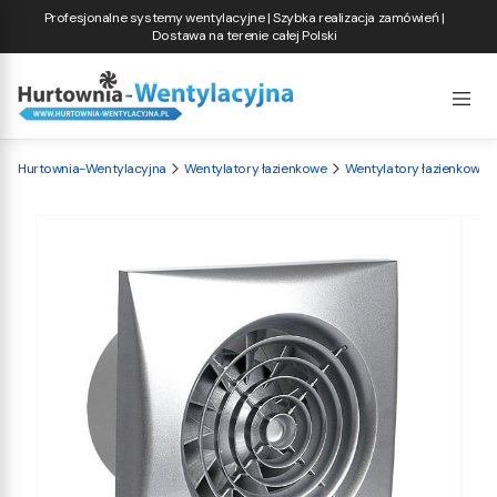
Profesjonalne systemy wentylacyjne | Szybka realizacja zamówień |
Dostawa na terenie całej Polski
Hurtownia-Wentylacyjna
Wentylatory łazienkowe
Wentylatory łazienkowe S