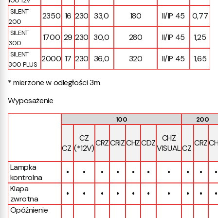
100 12V
SILENT
2350
16
230
33,0
180
II/IP 45
0,77
200
SILENT
1700
29
230
30,0
280
II/IP 45
1,25
300
SILENT
2000
17
230
36,0
320
II/IP 45
1,65
300 PLUS
* mierzone w odległości 3m
Wyposażenie
100
200
CZ
CHZ
CRZ
CRIZ
CHZ
CDZ
CRZ
C
CZ
(*12V)
VISUAL
CZ
Lampka
•
•
•
•
•
•
•
•
•
•
kontrolna
Klapa
•
•
•
•
•
•
•
•
•
•
zwrotna
Opóźnienie