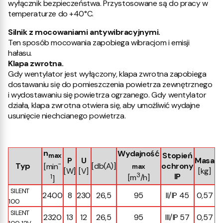
wyłącznik bezpieczeństwa. Przystosowane są do pracy w
temperaturze do +40°C.
Silnik z mocowaniami antywibracyjnymi.
Ten sposób mocowania zapobiega wibracjom i emisji
hałasu.
Klapa zwrotna.
Gdy wentylator jest wyłączony, klapa zwrotna zapobiega
dostawaniu się do pomieszczenia powietrza zewnętrznego
i wydostawaniu się powietrza ogrzanego. Gdy wentylator
działa, klapa zwrotna otwiera się, aby umożliwić wydajne
usunięcie niechcianego powietrza.
n
Wydajność
Stopień
max
P
U
Masa
-
Typ
[db(A)]
ochrony
[min
max
[W]
[V]
[kg]
3
IP
1
[m
/h]
]
SILENT
2400
8
230
26,5
95
II/IP 45
0,57
100
SILENT
2320
13
12
26,5
95
III/IP 57
0,57