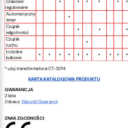
•
•
•
•
•
•
czasowe
regulowane
Automatyczny
•
timer
Czujnik
•
•
•
wilgotności
Czujnik
•
ruchu
Łożyska
•
•
•
•
•
•
•
•
•
•
kulkowe
* użyj transformatora CT-12/14
KARTA KATALOGOWA PRODUKTU
GWARANCJA
2 lata
Zobacz:
Warunki Gwarancji
ZNAK ZGODNOŚCI
: