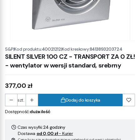
|
Kod produktu:
40021212
|
Kod kreskowy:
8413893203724
S&P
SILENT SILVER 100 CZ - TRANSPORT ZA 0 ZŁ!
- wentylator w wersji standard, srebrny
Cena
377,00 zł
szt.
Dodaj do koszyka
Dostępność:
duża ilość
Czas wysyłki:
24 godziny
Dostawa
od 0,00 zł
- Kurier
Cena liczy się automatycznie w zależności od wagi i objętości