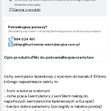
towarów w koszyku
Zapytaj o produkt
Potrzebujesz pomocy?
Skontaktuj się z nami i otrzymaj fachową pomoc w doborze produktu
884 024 451
sklep@hurtownia-wentylacyjna.com.pl
Opis produktu
Pliki do pobrania
Bezpieczeństwo
Cichy wentylator łazienkowy z wylotem do kanału fi 100mm,
którego najważniejsze zalety to:
- front w kolorze srebrnym
- cicha praca (wentylatory z serii Silent należą do
najcichszych wentylatorów łazienkowych w Europie)
- bardzo dobre parametry (szczegóły w tabelce poniżej)