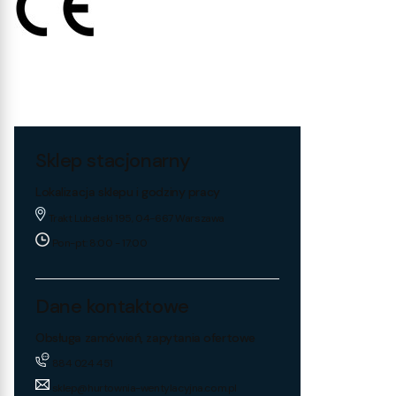
Sklep stacjonarny
Lokalizacja sklepu i godziny pracy
Trakt Lubelski 195, 04-667 Warszawa
Pon-pt: 8:00 - 17:00
Dane kontaktowe
Obsługa zamówień, zapytania ofertowe
884 024 451
sklep@hurtownia-wentylacyjna.com.pl