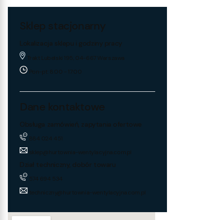
Sklep stacjonarny
Lokalizacja sklepu i godziny pracy
Trakt Lubelski 195, 04-667 Warszawa
Pon-pt: 8:00 - 17:00
Dane kontaktowe
Obsługa zamówień, zapytania ofertowe
884 024 451
sklep@hurtownia-wentylacyjna.com.pl
Dział techniczny, dobór towaru
574 694 534
techniczny@hurtownia-wentylacyjna.com.pl