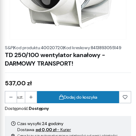
|
Kod produktu:
40020720
|
Kod kreskowy:
8413893055149
S&P
TD 250/100 wentylator kanałowy -
DARMOWY TRANSPORT!
Cena
537,00 zł
szt.
Dodaj do koszyka
Dostępność:
Dostępny
Czas wysyłki:
24 godziny
Dostawa
od 0,00 zł
- Kurier
Cena liczy się automatycznie w zależności od wagi i objętości