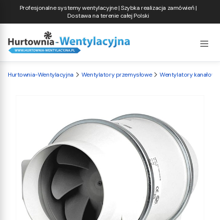
Profesjonalne systemy wentylacyjne | Szybka realizacja zamówień |
Dostawa na terenie całej Polski
Hurtownia-Wentylacyjna
Wentylatory przemysłowe
Wentylatory kanałowe