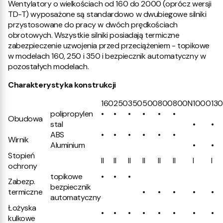
Wentylatory o wielkościach od 160 do 2000 (oprócz wersji
TD-T) wyposażone są standardowo w dwubiegowe silniki
przystosowane do pracy w dwóch prędkościach
obrotowych. Wszystkie silniki posiadają termiczne
zabezpieczenie uzwojenia przed przeciążeniem - topikowe
w modelach 160, 250 i 350 i bezpiecznik automatyczny w
pozostałych modelach.
Charakterystyka konstrukcji
160
250
350
500
800
800N
1000
13
polipropylen
•
•
•
•
•
•
Obudowa
stal
•
•
ABS
•
•
•
•
•
•
Wirnik
Aluminium
•
•
Stopień
II
II
II
II
II
II
I
I
ochrony
topikowe
•
•
•
Zabezp.
bezpiecznik
termiczne
•
•
•
•
•
automatyczny
Łożyska
•
•
•
•
•
•
•
•
kulkowe