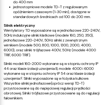
do 400 mm
jednostopniowe modele TD-T z regulowanym
opóźnieniem czasowym (1-30 min), dostępne w
standardowych średnicach od 100 do 200 mm.
Silnik elektryczny
Wentylatory TD wyposażone są w jednofazowe 220-240V,
50Hz indukcyjne silniki klatkowe (modele 160, 250, 350),
jednofazowe 220-240V, 50Hz silniki z zewnętrznym
wirnikiem (modele 500, 800, 1000, 1300, 2000, 4000,
6000), oraz silniki trójfazowe 400V, 50Hz (modele 4000
TRIF, 6000 TRIF).
Silniki modeli 160-2000 wykonane są w stopniu ochrony IP
44 oraz klasie izolacji uzwojenia B, modele 4000 i 6000
wykonane są w stopniu ochrony IP 54 oraz klasie izolacji
uzwojenia F. Silniki wyposażone są w łożyska kulkowe.
Wszystkie silniki jednofazowe(oprócz wersji TD-T)
przystosowane są do napięciowej regulacji prędkości
obrotowej. Silniki trójfazowe przystosowane są do regulacji
falownikiem.