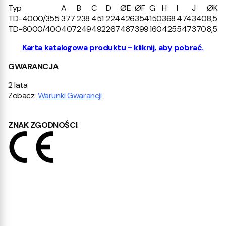
Typ
A
B
C
D
ØE
ØF
G
H
I
J
ØK
TD-4000/355
377
238
451
224
426
354
150
368
474
340
8,5
TD-6000/400
407
249
492
267
487
399
160
425
547
370
8,5
Karta katalogowa produktu - kliknij, aby pobrać.
GWARANCJA
2 lata
Zobacz:
Warunki Gwarancji
ZNAK ZGODNOŚCI
: