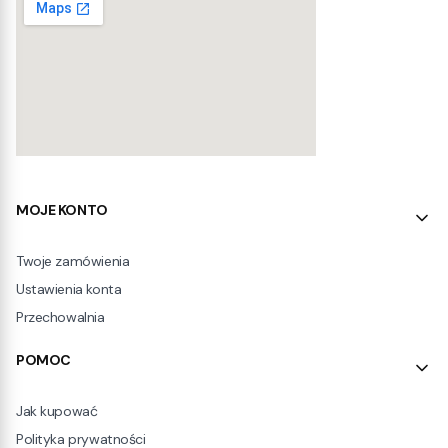
Linki w stopce
MOJE KONTO
Twoje zamówienia
Ustawienia konta
Przechowalnia
POMOC
Jak kupować
Polityka prywatności