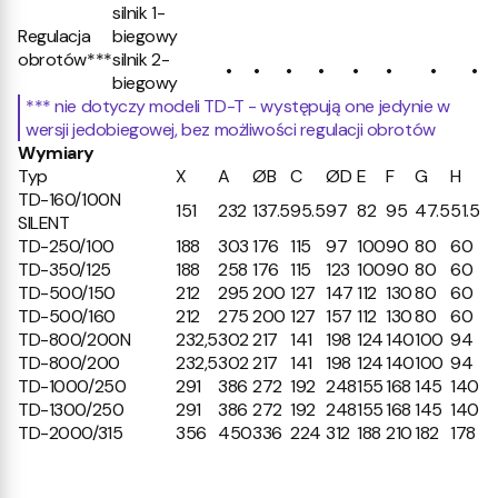
silnik 1-
Regulacja
biegowy
obrotów***
silnik 2-
•
•
•
•
•
•
•
•
biegowy
*** nie dotyczy modeli TD-T - występują one jedynie w
wersji jedobiegowej, bez możliwości regulacji obrotów
Wymiary
Typ
X
A
ØB
C
ØD
E
F
G
H
TD-160/100N
151
232
137.5
95.5
97
82
95
47.5
51.5
SILENT
TD-250/100
188
303
176
115
97
100
90
80
60
TD-350/125
188
258
176
115
123
100
90
80
60
TD-500/150
212
295
200
127
147
112
130
80
60
TD-500/160
212
275
200
127
157
112
130
80
60
TD-800/200N
232,5
302
217
141
198
124
140
100
94
TD-800/200
232,5
302
217
141
198
124
140
100
94
TD-1000/250
291
386
272
192
248
155
168
145
140
TD-1300/250
291
386
272
192
248
155
168
145
140
TD-2000/315
356
450
336
224
312
188
210
182
178