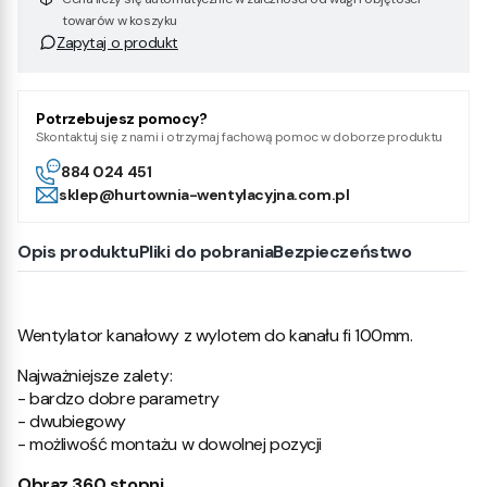
towarów w koszyku
Zapytaj o produkt
Potrzebujesz pomocy?
Skontaktuj się z nami i otrzymaj fachową pomoc w doborze produktu
884 024 451
sklep@hurtownia-wentylacyjna.com.pl
Opis produktu
Pliki do pobrania
Bezpieczeństwo
Wentylator kanałowy z wylotem do kanału fi 100mm.
Najważniejsze zalety:
- bardzo dobre parametry
- dwubiegowy
- możliwość montażu w dowolnej pozycji
Obraz 360 stopni