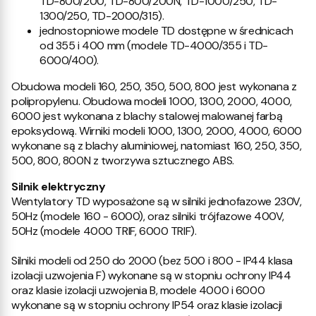
TD-800/200, TD-800/200N, TD-1000/250, TD-
1300/250, TD-2000/315).
jednostopniowe modele TD dostępne w średnicach
od 355 i 400 mm (modele TD-4000/355 i TD-
6000/400).
Obudowa modeli 160, 250, 350, 500, 800 jest wykonana z
polipropylenu. Obudowa modeli 1000, 1300, 2000, 4000,
6000 jest wykonana z blachy stalowej malowanej farbą
epoksydową. Wirniki modeli 1000, 1300, 2000, 4000, 6000
wykonane są z blachy aluminiowej, natomiast 160, 250, 350,
500, 800, 800N z tworzywa sztucznego ABS.
Silnik elektryczny
Wentylatory TD wyposażone są w silniki jednofazowe 230V,
50Hz (modele 160 - 6000), oraz silniki trójfazowe 400V,
50Hz (modele 4000 TRIF, 6000 TRIF).
Silniki modeli od 250 do 2000 (bez 500 i 800 - IP44 klasa
izolacji uzwojenia F) wykonane są w stopniu ochrony IP44
oraz klasie izolacji uzwojenia B, modele 4000 i 6000
wykonane są w stopniu ochrony IP54 oraz klasie izolacji