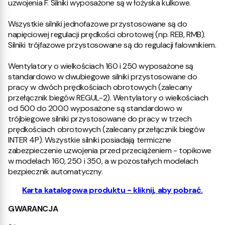
uzwojenia F. Silniki wyposażone są w łożyska kulkowe.
Wszystkie silniki jednofazowe przystosowane są do
napięciowej regulacji prędkości obrotowej (np. REB, RMB).
Silniki trójfazowe przystosowane są do regulacji falownikiem.
Wentylatory o wielkościach 160 i 250 wyposażone są
standardowo w dwubiegowe silniki przystosowane do
pracy w dwóch prędkościach obrotowych (zalecany
przełącznik biegów REGUL-2). Wentylatory o wielkościach
od 500 do 2000 wyposażone są standardowo w
trójbiegowe silniki przystosowane do pracy w trzech
prędkościach obrotowych (zalecany przełącznik biegów
INTER 4P). Wszystkie silniki posiadają termiczne
zabezpieczenie uzwojenia przed przeciążeniem - topikowe
w modelach 160, 250 i 350, a w pozostałych modelach
bezpiecznik automatyczny.
Karta katalogowa produktu - kliknij, aby pobrać.
GWARANCJA