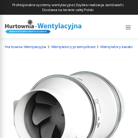
Profesjonalne systemy wentylacyjne | Szybka realizacja zamówień |
Dostawa na terenie całej Polski
Hurtownia-Wentylacyjna
Wentylatory przemysłowe
Wentylatory kanałowe