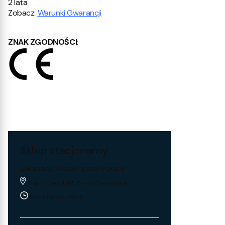
2 lata
Zobacz:
Warunki Gwarancji
ZNAK ZGODNOŚCI
:
Sklep stacjonarny
Lokalizacja sklepu i godziny pracy
Trakt Lubelski 195, 04-667 Warszawa
Pon-pt: 8:00 - 17:00