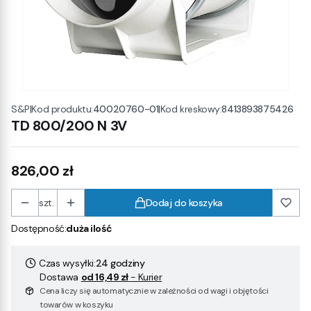
|
Kod produktu:
40020760-01
|
Kod kreskowy:
8413893875426
S&P
TD 800/200 N 3V
Cena
826,00 zł
szt.
Dodaj do koszyka
Dostępność:
duża ilość
Czas wysyłki:
24 godziny
Dostawa
od 16,49 zł
- Kurier
Cena liczy się automatycznie w zależności od wagi i objętości
towarów w koszyku