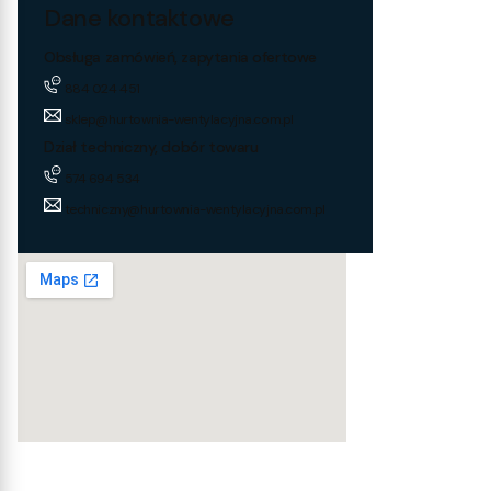
Dane kontaktowe
Obsługa zamówień, zapytania ofertowe
884 024 451
sklep@hurtownia-wentylacyjna.com.pl
Dział techniczny, dobór towaru
574 694 534
techniczny@hurtownia-wentylacyjna.com.pl