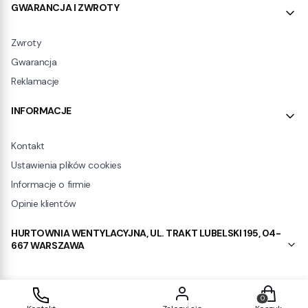
GWARANCJA I ZWROTY
Zwroty
Gwarancja
Reklamacje
INFORMACJE
Kontakt
Ustawienia plików cookies
Informacje o firmie
Opinie klientów
HURTOWNIA WENTYLACYJNA, UL. TRAKT LUBELSKI 195, 04-
667 WARSZAWA
Produkty w
Sklep internetowy
Shoper.pl