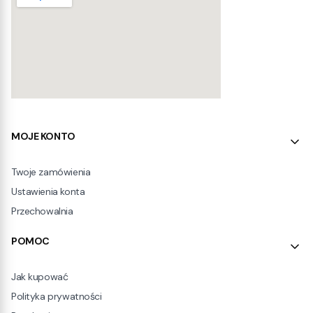
Linki w stopce
MOJE KONTO
Twoje zamówienia
Ustawienia konta
Przechowalnia
POMOC
Jak kupować
Polityka prywatności