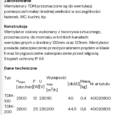
Zastosowanie
Wentylatory TDM przeznaczone są do wentylacji
pomieszczeń małej i średniej wielkości w szczególności
łazienek, WC, kuchni, itp.
Konstrukcja
Wentylator osiowy wykonany z tworzywa sztucznego,
przeznaczony do montażu w krótkich kanałach
wentylacyjnych o średnicy 120mm oraz 125mm. Wentylator
posiada zabezpieczenie przed porażeniem prądem w klasie
II oraz bryzgoszczelne zabezpieczenie przed wilgocią.
Stopień ochrony IP X4.
Dane techniczne
Typ
Wydajność
n
P
U
Masa
max
[db(A)]
Nr artykułu
max
[W]
[V]
[kg]
[obr./min]
3
[m
/h]
TDM-
2500
13
230
110
40
0,4
40020800
100
TDM-
2600
25
230
200
44,5
0,6
40020805
200