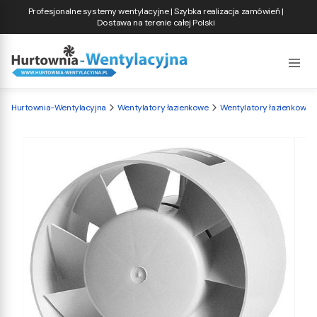
Profesjonalne systemy wentylacyjne | Szybka realizacja zamówień |
Dostawa na terenie całej Polski
Hurtownia-Wentylacyjna
Wentylatory łazienkowe
Wentylatory łazienkowe S