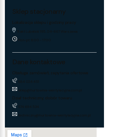
Sklep stacjonarny
Lokalizacja sklepu i godziny pracy
Trakt Lubelski 195, 04-667 Warszawa
Pon-pt: 8:00 - 17:00
Dane kontaktowe
Obsługa zamówień, zapytania ofertowe
884 024 451
sklep@hurtownia-wentylacyjna.com.pl
Dział techniczny, dobór towaru
574 694 534
techniczny@hurtownia-wentylacyjna.com.pl