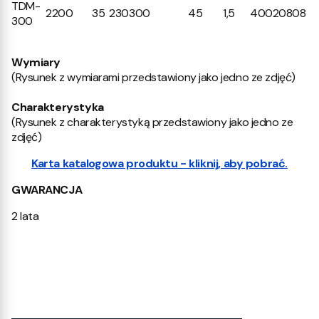
TDM-
2200
35
230
300
45
1,5
40020808
300
Wymiary
(Rysunek z wymiarami przedstawiony jako jedno ze zdjęć)
Charakterystyka
(Rysunek z charakterystyką przedstawiony jako jedno ze
zdjęć)
Karta katalogowa produktu - kliknij, aby pobrać.
G
WARANCJA
2 lata