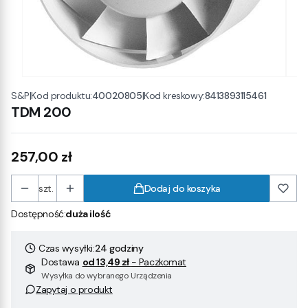
|
Kod produktu:
40020805
|
Kod kreskowy:
8413893115461
S&P
TDM 200
Cena
257,00 zł
szt.
Dodaj do koszyka
Dostępność:
duża ilość
Czas wysyłki:
24 godziny
Dostawa
od 13,49 zł
- Paczkomat
Wysyłka do wybranego Urządzenia
Zapytaj o produkt