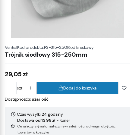
|
Kod produktu:
PS-315-250
|
Kod kreskowy:
Ventia
Trójnik siodłowy 315-250mm
Cena
29,05 zł
szt.
Dodaj do koszyka
Dostępność:
duża ilość
Czas wysyłki:
24 godziny
Dostawa
od 13,99 zł
- Kurier
Cena liczy się automatycznie w zależności od wagi i objętości
towarów w koszyku