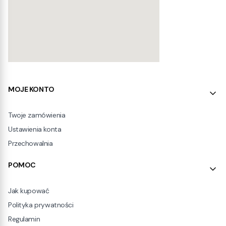
Linki w stopce
MOJE KONTO
Twoje zamówienia
Ustawienia konta
Przechowalnia
POMOC
Jak kupować
Polityka prywatności
Regulamin