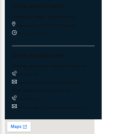
Sklep stacjonarny
Lokalizacja sklepu i godziny pracy
Trakt Lubelski 195, 04-667 Warszawa
Pon-pt: 8:00 - 17:00
Dane kontaktowe
Obsługa zamówień, zapytania ofertowe
884 024 451
sklep@hurtownia-wentylacyjna.com.pl
Dział techniczny, dobór towaru
574 694 534
techniczny@hurtownia-wentylacyjna.com.pl