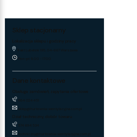
Sklep stacjonarny
Lokalizacja sklepu i godziny pracy
Trakt Lubelski 195, 04-667 Warszawa
Pon-pt: 8:00 - 17:00
Dane kontaktowe
Obsługa zamówień, zapytania ofertowe
884 024 451
sklep@hurtownia-wentylacyjna.com.pl
Dział techniczny, dobór towaru
574 694 534
techniczny@hurtownia-wentylacyjna.com.pl