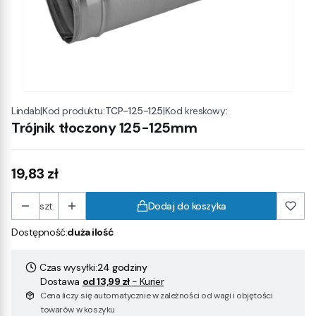
|
Kod produktu:
TCP-125-125
|
Kod kreskowy:
Lindab
Trójnik tłoczony 125-125mm
Cena
19,83 zł
szt.
Dodaj do koszyka
Dostępność:
duża ilość
Czas wysyłki:
24 godziny
Dostawa
od 13,99 zł
- Kurier
Cena liczy się automatycznie w zależności od wagi i objętości
towarów w koszyku