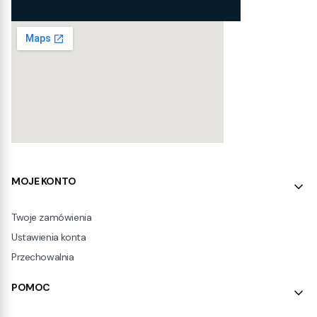
Linki w stopce
MOJE KONTO
Twoje zamówienia
Ustawienia konta
Przechowalnia
POMOC