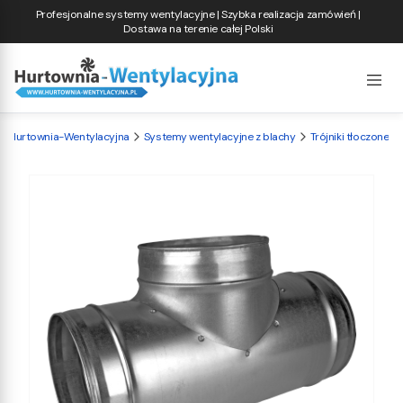
Profesjonalne systemy wentylacyjne | Szybka realizacja zamówień |
Dostawa na terenie całej Polski
Hurtownia-Wentylacyjna
Systemy wentylacyjne z blachy
Trójniki tłoczone