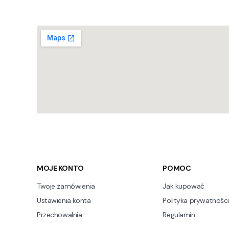
Linki w stopce
MOJE KONTO
POMOC
Twoje zamówienia
Jak kupować
Ustawienia konta
Polityka prywatności
Przechowalnia
Regulamin