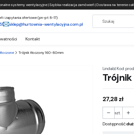
onalne systemy wentylacyjne | Szybka realizacja zamówień | Dostawa na terenie całe
i zapytania ofertowe (pn-pt: 8-17):
51
sklep@hurtownia-wentylacyjna.com.pl
ywatności
Kontakt
 tłoczone
Trójnik tłoczony 160-80mm
|
Kod prod
Lindab
Trójni
Cena
27,28 zł
szt.
Dostępność:
duż