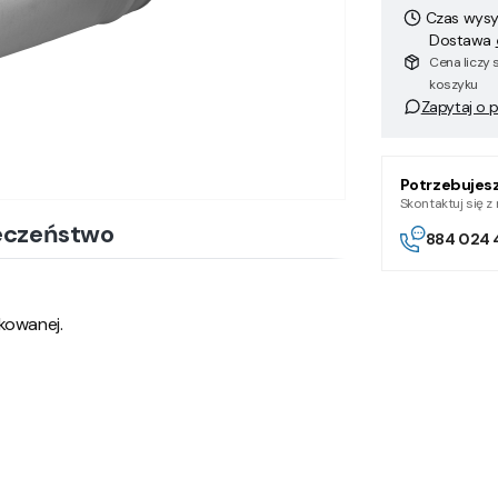
Czas wysył
Dostawa
Cena liczy 
koszyku
Zapytaj o 
Potrzebujes
Skontaktuj się 
eczeństwo
884 024 
kowanej.