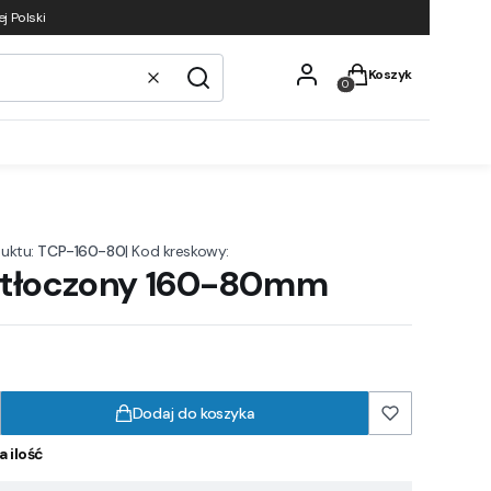
j Polski
Produkty w koszyku
Koszyk
Wyczyść
Szukaj
uktu:
TCP-160-80
|
Kod kreskowy:
k tłoczony 160-80mm
Dodaj do koszyka
a ilość