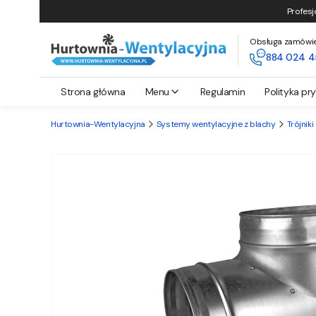
Profesj
Obsługa zamówień 
884 024 4
Strona główna
Menu
Regulamin
Polityka pr
Hurtownia-Wentylacyjna
Systemy wentylacyjne z blachy
Trójniki