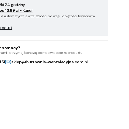
ki:
24 godziny
od 13,99 zł
- Kurier
się automatycznie w zależności od wagi i objętości towarów w
produkt
z pomocy?
z nami i otrzymaj fachową pomoc w doborze produktu
451
sklep@hurtownia-wentylacyjna.com.pl