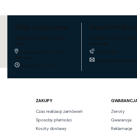
Sklep stacjonarny
Dane kontakto
Lokalizacja sklepu i godziny
Obsługa zamówień, zapy
pracy
ofertowe
884 024 451
Trakt Lubelski 195, 04-667
Warszawa
sklep@hurtownia-wentyl
Pon-pt: 8:00 - 17:00
ZAKUPY
GWARANCJA
Czas realizacji zamówień
Zwroty
Sposoby płatności
Gwarancja
Koszty dostawy
Reklamacje