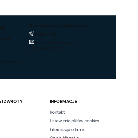
we
Dział techniczny, dobór towaru
574 694 534
tania
techniczny@hurtownia-
wentylacyjna.com.pl
acyjna.com.pl
 I ZWROTY
INFORMACJE
Kontakt
Ustawienia plików cookies
Informacje o firmie