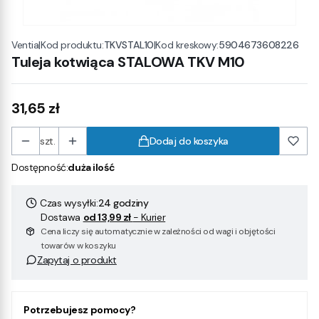
|
Kod produktu:
TKVSTAL10
|
Kod kreskowy:
5904673608226
Ventia
Tuleja kotwiąca STALOWA TKV M10
Cena
31,65 zł
szt.
Dodaj do koszyka
Dostępność:
duża ilość
Czas wysyłki:
24 godziny
Dostawa
od 13,99 zł
- Kurier
Cena liczy się automatycznie w zależności od wagi i objętości
towarów w koszyku
Zapytaj o produkt
Potrzebujesz pomocy?