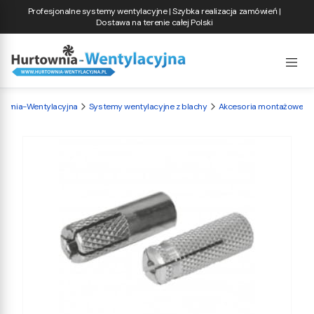
Profesjonalne systemy wentylacyjne | Szybka realizacja zamówień |
Dostawa na terenie całej Polski
townia-Wentylacyjna
Systemy wentylacyjne z blachy
Akcesoria montażowe