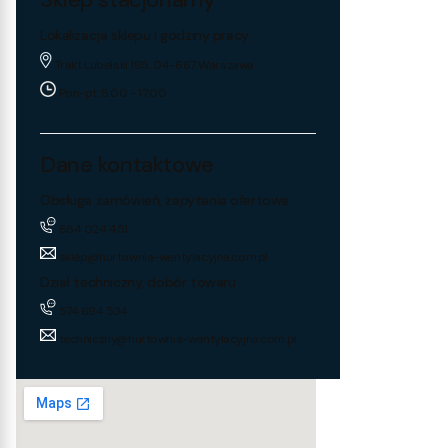
Lokalizacja sklepu i godziny pracy
Trakt Lubelski 195, 04-667 Warszawa
Pon-pt: 8:00 - 17:00
Dane kontaktowe
Obsługa zamówień, zapytania ofertowe
884 024 451
sklep@hurtownia-wentylacyjna.com.pl
Dział techniczny, dobór towaru
574 694 534
techniczny@hurtownia-wentylacyjna.com.pl