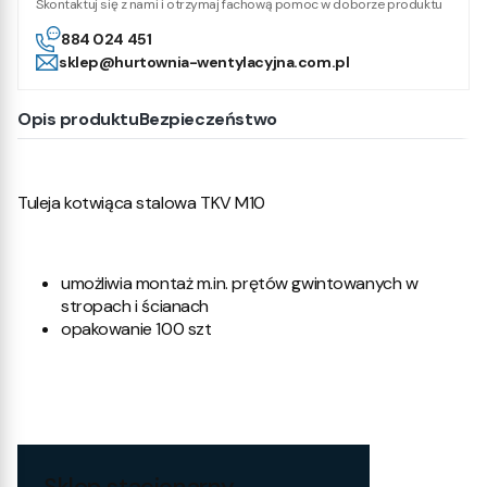
Skontaktuj się z nami i otrzymaj fachową pomoc w doborze produktu
884 024 451
sklep@hurtownia-wentylacyjna.com.pl
Opis produktu
Bezpieczeństwo
Tuleja kotwiąca stalowa TKV M10
umożliwia montaż m.in. prętów gwintowanych w
stropach i ścianach
opakowanie 100 szt
Sklep stacjonarny