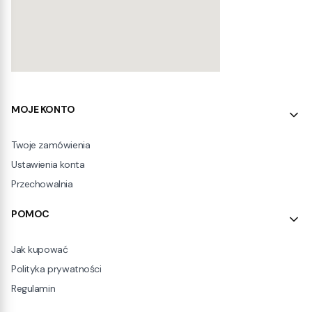
Linki w stopce
MOJE KONTO
Twoje zamówienia
Ustawienia konta
Przechowalnia
POMOC
Jak kupować
Polityka prywatności
Regulamin