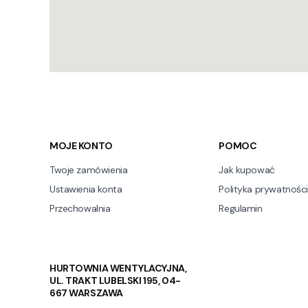
Linki w stopce
MOJE KONTO
POMOC
Twoje zamówienia
Jak kupować
Ustawienia konta
Polityka prywatności
Przechowalnia
Regulamin
HURTOWNIA WENTYLACYJNA,
UL. TRAKT LUBELSKI 195, 04-
667 WARSZAWA