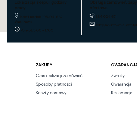
Lokalizacja sklepu i godziny
Obsługa zamówień, zapy
pracy
ofertowe
884 024 451
Trakt Lubelski 195, 04-667
Warszawa
sklep@hurtownia-wentyl
Pon-pt: 8:00 - 17:00
ZAKUPY
GWARANCJA
Czas realizacji zamówień
Zwroty
Sposoby płatności
Gwarancja
Koszty dostawy
Reklamacje