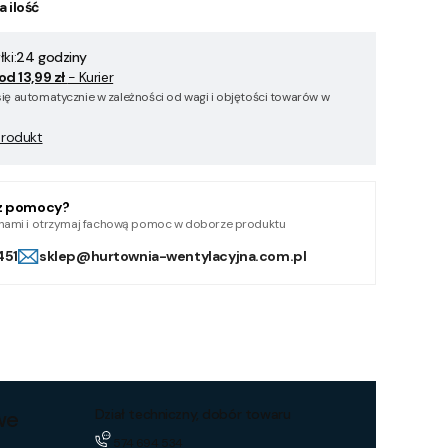
a ilość
ki:
24 godziny
od 13,99 zł
- Kurier
się automatycznie w zależności od wagi i objętości towarów w
produkt
z pomocy?
z nami i otrzymaj fachową pomoc w doborze produktu
451
sklep@hurtownia-wentylacyjna.com.pl
we
Dział techniczny, dobór towaru
574 694 534