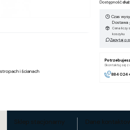
Dostępność:
duż
Czas wysył
Dostawa
Cena liczy 
koszyku
Zapytaj o 
Potrzebujes
Skontaktuj się 
stropach i ścianach
884 024 
Sklep stacjonarny
Dane kontakto