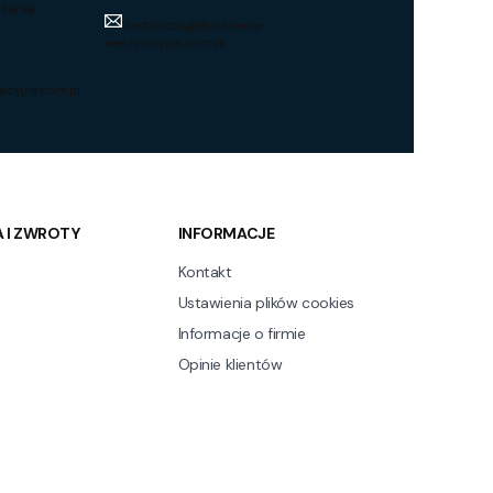
tania
techniczny@hurtownia-
wentylacyjna.com.pl
acyjna.com.pl
 I ZWROTY
INFORMACJE
Kontakt
Ustawienia plików cookies
Informacje o firmie
Opinie klientów