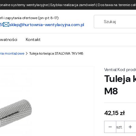
onalne systemy wentylacyjne | Szybka realizacja zamówień | Dostawa na terenie całe
i zapytania ofertowe (pn-pt: 8-17):
51
sklep@hurtownia-wentylacyjna.com.pl
ywatności
Kontakt
ria montażowe
Tuleja kotwiąca STALOWA TKV M8
|
Kod prod
Ventia
Tuleja
M8
Cena
42,15 zł
szt.