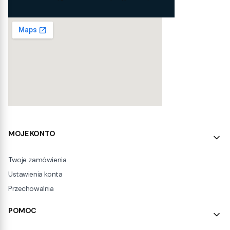
Linki w stopce
MOJE KONTO
Twoje zamówienia
Ustawienia konta
Przechowalnia
POMOC