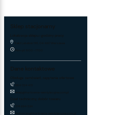
Sklep stacjonarny
Lokalizacja sklepu i godziny pracy
Trakt Lubelski 195, 04-667 Warszawa
Pon-pt: 8:00 - 17:00
Dane kontaktowe
Obsługa zamówień, zapytania ofertowe
884 024 451
sklep@hurtownia-wentylacyjna.com.pl
Dział techniczny, dobór towaru
574 694 534
techniczny@hurtownia-wentylacyjna.com.pl