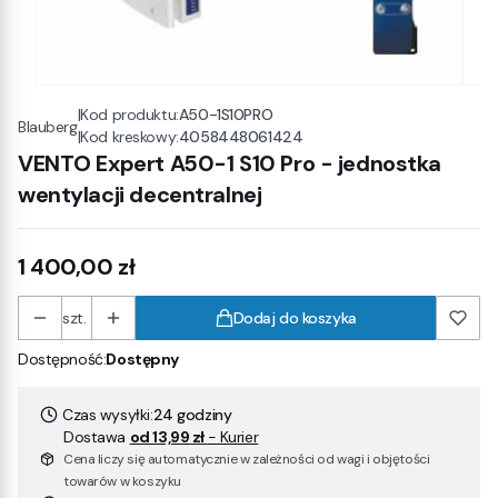
|
Kod produktu:
A50-1S10PRO
Blauberg
|
Kod kreskowy:
4058448061424
VENTO Expert A50-1 S10 Pro - jednostka
wentylacji decentralnej
Cena
1 400,00 zł
szt.
Dodaj do koszyka
Dostępność:
Dostępny
Czas wysyłki:
24 godziny
Dostawa
od 13,99 zł
- Kurier
Cena liczy się automatycznie w zależności od wagi i objętości
towarów w koszyku