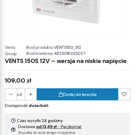
Vents
|
Kod produktu:
VENTS150_S12
|
Kod kreskowy:
4823016233257
Group
VENTS 150S 12V – wersja na niskie napięcie
Cena
109,00 zł
szt.
Dodaj do koszyka
Dostępność:
duża ilość
Czas wysyłki:
24 godziny
Dostawa
od 13,49 zł
- Paczkomat
Wysyłka do wybranego Urządzenia