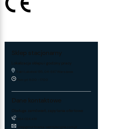
Sklep stacjonarny
Lokalizacja sklepu i godziny pracy
Trakt Lubelski 195, 04-667 Warszawa
Pon-pt: 8:00 - 17:00
Dane kontaktowe
Obsługa zamówień, zapytania ofertowe
884 024 451
sklep@hurtownia-wentylacyjna.com.pl