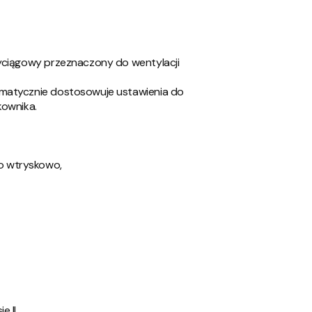
wyciągowy przeznaczony do wentylacji
omatycznie dostosowuje ustawienia do
kownika.
o wtryskowo,
 II,