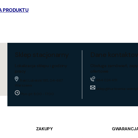
A PRODUKTU
Sklep stacjonarny
Dane kontakto
Lokalizacja sklepu i godziny
Obsługa zamówień, zapy
pracy
ofertowe
884 024 451
Trakt Lubelski 195, 04-667
Warszawa
sklep@hurtownia-wentyl
Pon-pt: 8:00 - 17:00
ZAKUPY
GWARANCJA