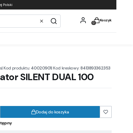
j Polski
Produkty w koszyku
Koszyk
Wyczyść
Szukaj
|
Kod produktu:
40020901
|
Kod kreskowy:
8413893362353
s
ator SILENT DUAL 100
Dodaj do koszyka
tępny