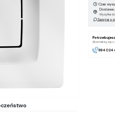
Czas wysył
Dostawa
Wysyłka do
Zapytaj o 
Potrzebujes
Skontaktuj się 
884 024 
eczeństwo