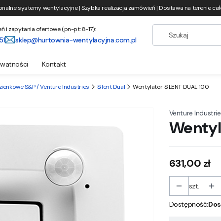
onalne systemy wentylacyjne | Szybka realizacja zamówień | Dostawa na terenie całe
i zapytania ofertowe (pn-pt: 8-17):
51
sklep@hurtownia-wentylacyjna.com.pl
ywatności
Kontakt
zienkowe S&P / Venture Industries
Silent Dual
Wentylator SILENT DUAL 100
Venture Industrie
Wentyl
Cena
631,00 zł
szt.
Dostępność:
Dos