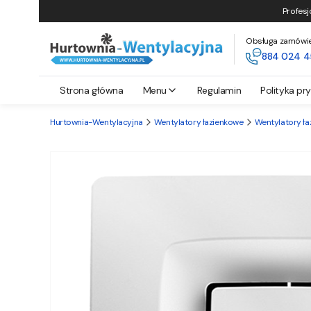
Profesj
Obsługa zamówień 
884 024 4
Strona główna
Menu
Regulamin
Polityka pr
Hurtownia-Wentylacyjna
Wentylatory łazienkowe
Wentylatory ła