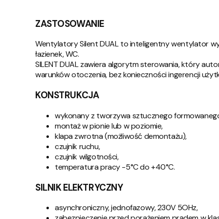
ZASTOSOWANIE
Wentylatory Silent DUAL to inteligentny wentylator 
łazienek, WC.
SILENT DUAL zawiera algorytm sterowania, który aut
warunków otoczenia, bez konieczności ingerencji użyt
KONSTRUKCJA
wykonany z tworzywa sztucznego formowaneg
montaż w pionie lub w poziomie,
klapa zwrotna (możliwość demontażu),
czujnik ruchu,
czujnik wilgotności,
temperatura pracy -5°C do +40°C.
SILNIK ELEKTRYCZNY
asynchroniczny, jednofazowy, 230V 5OHz,
zabezpieczenie przed porażeniem prądem w klasie