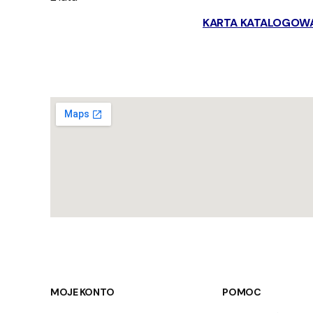
KARTA KATALOGOW
Linki w stopce
MOJE KONTO
POMOC