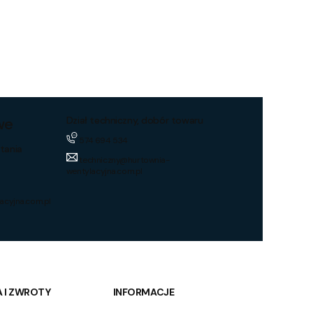
we
Dział techniczny, dobór towaru
574 694 534
tania
techniczny@hurtownia-
wentylacyjna.com.pl
acyjna.com.pl
 I ZWROTY
INFORMACJE