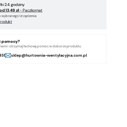
ki:
24 godziny
od 13,49 zł
- Paczkomat
 wybranego Urządzenia
produkt
z pomocy?
z nami i otrzymaj fachową pomoc w doborze produktu
451
sklep@hurtownia-wentylacyjna.com.pl