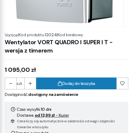
|
Kod produktu:
12024
|
Kod kreskowy:
Vortice
Wentylator VORT QUADRO I SUPER I T -
wersja z timerem
Cena
1 095,00 zł
szt.
Dodaj do koszyka
Dostępność:
dostępny na zamówienie
Czas wysyłki:
10 dni
Dostawa
od 13,99 zł
- Kurier
Cena liczy się automatycznie w zależności od wagi i objętości
towarów w koszyku
Zapytaj o produkt