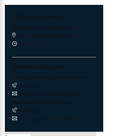
Sklep stacjonarny
Lokalizacja sklepu i godziny pracy
Trakt Lubelski 195, 04-667 Warszawa
Pon-pt: 8:00 - 17:00
Dane kontaktowe
Obsługa zamówień, zapytania ofertowe
884 024 451
sklep@hurtownia-wentylacyjna.com.pl
Dział techniczny, dobór towaru
574 694 534
techniczny@hurtownia-wentylacyjna.com.pl