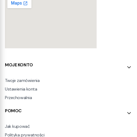
Linki w stopce
MOJE KONTO
Twoje zamówienia
Ustawienia konta
Przechowalnia
POMOC
Jak kupować
Polityka prywatności