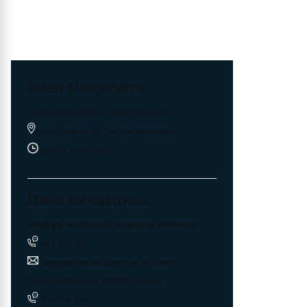
Sklep stacjonarny
Lokalizacja sklepu i godziny pracy
Trakt Lubelski 195, 04-667 Warszawa
Pon-pt: 8:00 - 17:00
Dane kontaktowe
Obsługa zamówień, zapytania ofertowe
884 024 451
sklep@hurtownia-wentylacyjna.com.pl
Dział techniczny, dobór towaru
574 694 534