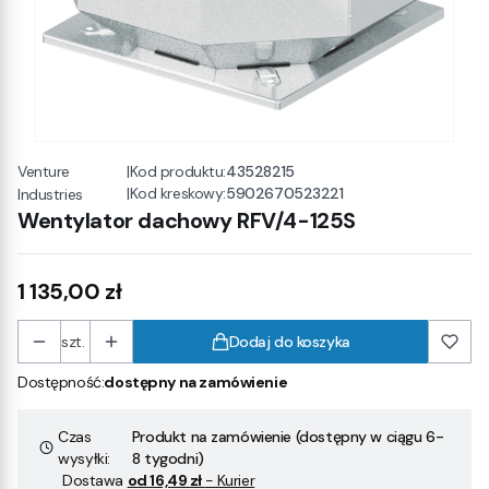
Venture
|
Kod produktu:
43528215
|
Kod kreskowy:
5902670523221
Industries
Wentylator dachowy RFV/4-125S
Cena
1 135,00 zł
szt.
Dodaj do koszyka
Dostępność:
dostępny na zamówienie
Czas
Produkt na zamówienie (dostępny w ciągu 6-
wysyłki:
8 tygodni)
Dostawa
od 16,49 zł
- Kurier