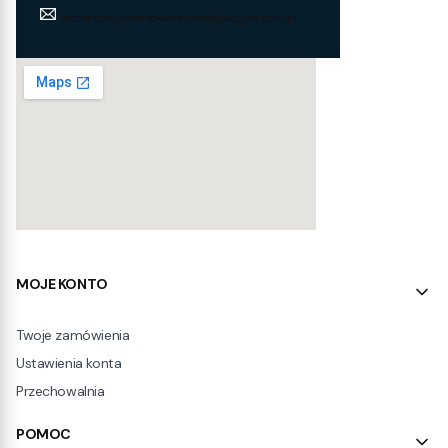
techniczny@hurtownia-wentylacyjna.com.pl
Linki w stopce
MOJE KONTO
Twoje zamówienia
Ustawienia konta
Przechowalnia
POMOC