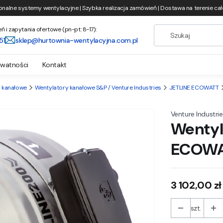
onalne systemy wentylacyjne | Szybka realizacja zamówień | Dostawa na terenie całe
i zapytania ofertowe (pn-pt: 8-17):
51
sklep@hurtownia-wentylacyjna.com.pl
ywatności
Kontakt
 kanałowe
Wentylatory kanałowe S&P / Venture Industries
JETLINE ECOWATT
Venture Industrie
Wentyl
ECOWA
Cena
3 102,00 zł
szt.