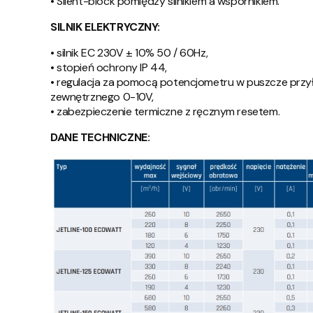
• Silent-block pomiędzy silnikiem a wspornikiem.
SILNIK ELEKTRYCZNY:
• silnik EC 230V ± 10% 50 / 60Hz,
• stopień ochrony IP 44,
• regulacja za pomocą potencjometru w puszcze przy
zewnętrznego 0-10V,
• zabezpieczenie termiczne z ręcznym resetem.
DANE TECHNICZNE: