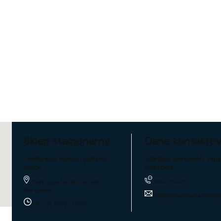
Sklep stacjonarny
Dane kontakto
Lokalizacja sklepu i godziny
Obsługa zamówień, zapy
pracy
ofertowe
884 024 451
Trakt Lubelski 195, 04-667
Warszawa
sklep@hurtownia-wentyl
Pon-pt: 8:00 - 17:00