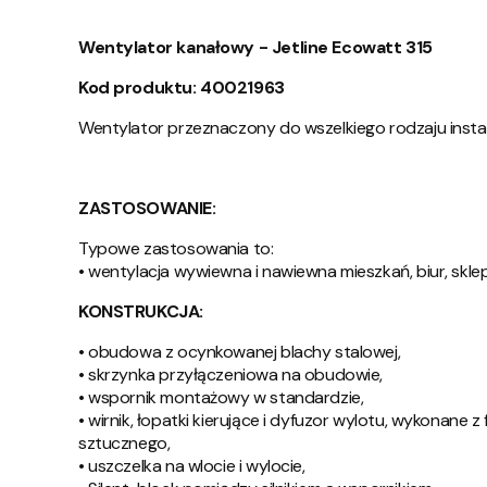
Wentylator kanałowy - Jetline Ecowatt 315
Kod produktu: 40021963
Wentylator przeznaczony do wszelkiego rodzaju instalac
ZASTOSOWANIE:
Typowe zastosowania to:
• wentylacja wywiewna i nawiewna mieszkań, biur, skle
KONSTRUKCJA:
• obudowa z ocynkowanej blachy stalowej,
• skrzynka przyłączeniowa na obudowie,
• wspornik montażowy w standardzie,
• wirnik, łopatki kierujące i dyfuzor wylotu, wykona
sztucznego,
• uszczelka na wlocie i wylocie,