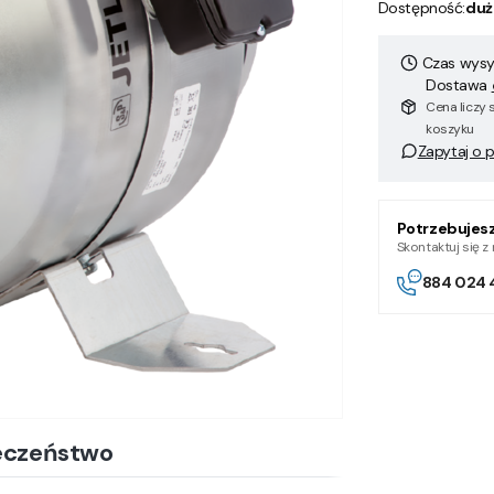
Dostępność:
duż
Czas wysył
Dostawa
Cena liczy 
koszyku
Zapytaj o 
Potrzebujes
Skontaktuj się 
884 024 
eczeństwo