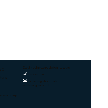
we
Dział techniczny, dobór towaru
574 694 534
tania
techniczny@hurtownia-
wentylacyjna.com.pl
acyjna.com.pl