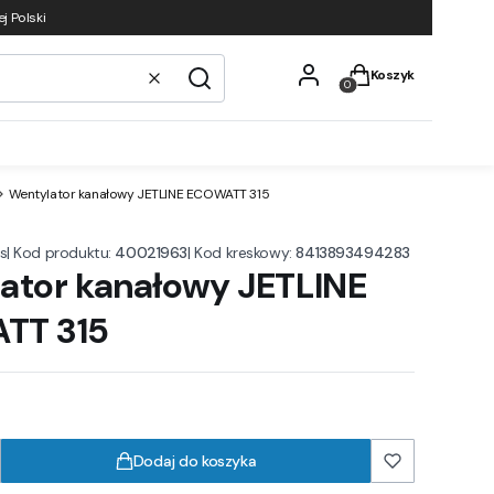
j Polski
Produkty w koszyku
Koszyk
Wyczyść
Szukaj
Wentylator kanałowy JETLINE ECOWATT 315
|
Kod produktu:
40021963
|
Kod kreskowy:
8413893494283
s
ator kanałowy JETLINE
TT 315
Dodaj do koszyka