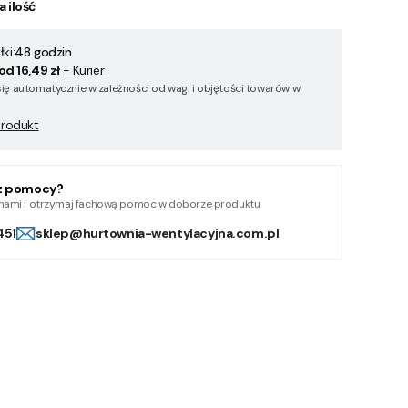
a ilość
ki:
48 godzin
od 16,49 zł
- Kurier
się automatycznie w zależności od wagi i objętości towarów w
produkt
z pomocy?
z nami i otrzymaj fachową pomoc w doborze produktu
451
sklep@hurtownia-wentylacyjna.com.pl