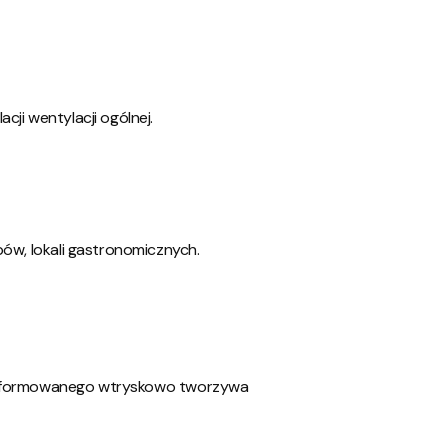
ji wentylacji ogólnej.
pów, lokali gastronomicznych.
ne z formowanego wtryskowo tworzywa