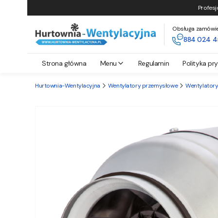
Profesj
Obsługa zamówień 
884 024 4
Strona główna
Menu
Regulamin
Polityka pr
Hurtownia-Wentylacyjna
Wentylatory przemysłowe
Wentylatory