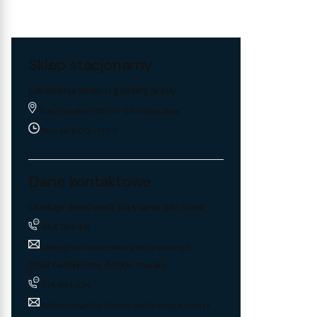
Sklep stacjonarny
Lokalizacja sklepu i godziny pracy
Trakt Lubelski 195, 04-667 Warszawa
Pon-pt: 8:00 - 17:00
Dane kontaktowe
Obsługa zamówień, zapytania ofertowe
884 024 451
sklep@hurtownia-wentylacyjna.com.pl
Dział techniczny, dobór towaru
574 694 534
techniczny@hurtownia-wentylacyjna.com.pl