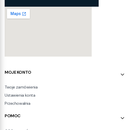
Linki w stopce
MOJE KONTO
Twoje zamówienia
Ustawienia konta
Przechowalnia
POMOC