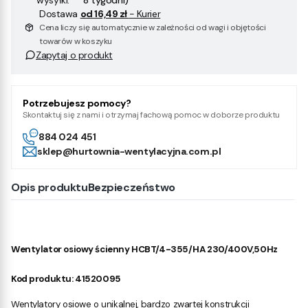
wysyłki:
8 tygodni)
Dostawa
od 16,49 zł
- Kurier
Cena liczy się automatycznie w zależności od wagi i objętości
towarów w koszyku
Zapytaj o produkt
Potrzebujesz pomocy?
Skontaktuj się z nami i otrzymaj fachową pomoc w doborze produktu
884 024 451
sklep@hurtownia-wentylacyjna.com.pl
Opis produktu
Bezpieczeństwo
Wentylator osiowy ścienny HCBT/4-355/HA 230/400V,50Hz
Kod produktu: 41520095
Wentylatory osiowe o unikalnej, bardzo zwartej konstrukcji