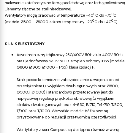
malowanie kataforetyczne farbą podkładową oraz farbą poliestrową.
Elementy złączne ze stali nierdzewnej.
0
0
Wentylatory mogą pracować w temperaturze -40
C do +70
C
0
0
(modele Ø800 - Ø1000 zakres temperatury -20
C do +40
C).
SILNIK ELEKTRYCZNY
Asynchroniczny, trójfazowy 230/400V 50Hz lub 400V 50Hz
oraz jednofazowy 230V 50Hz. Stopień ochrony IP65 (modele
Ø800, Ø900, Ø1000 - IP55), klasa izolacji F.
Silnik posiada termiczne zabezpieczenie uzwojenia przed
przeciążeniem (z wyjątkiem dwubiegunowych oraz Ø800,
Ø900, i Ø1000) i standardowo przystosowany jest do
napięciowej regulacji prędkości obrotowej (z wyjątkiem
silników dwubiegunowych oraz 4-630, B/710, T/4-710, T/800,
T/900 oraz T/1000. Wszystkie modele trójfazowe są
przystosowane do regulacji przetwornicą częstotliwości.
Wentylatory z serii Compact są dostępne również w wersji