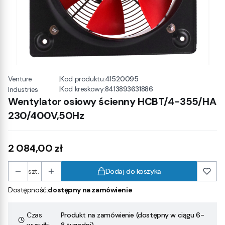
Venture
|
Kod produktu:
41520095
|
Kod kreskowy:
8413893631886
Industries
Wentylator osiowy ścienny HCBT/4-355/HA
230/400V,50Hz
Cena
2 084,00 zł
szt.
Dodaj do koszyka
Dostępność:
dostępny na zamówienie
Czas
Produkt na zamówienie (dostępny w ciągu 6-