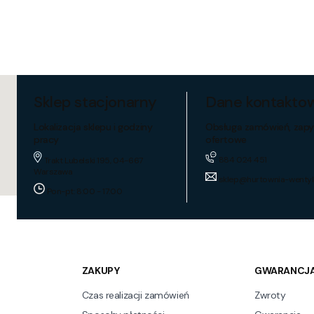
Sklep stacjonarny
Dane kontakto
Lokalizacja sklepu i godziny
Obsługa zamówień, zapy
pracy
ofertowe
884 024 451
Trakt Lubelski 195, 04-667
Warszawa
sklep@hurtownia-wentyl
Pon-pt: 8:00 - 17:00
ZAKUPY
GWARANCJA
Czas realizacji zamówień
Zwroty