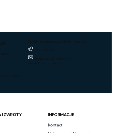
we
Dział techniczny, dobór towaru
574 694 534
tania
techniczny@hurtownia-
wentylacyjna.com.pl
acyjna.com.pl
 I ZWROTY
INFORMACJE
Kontakt