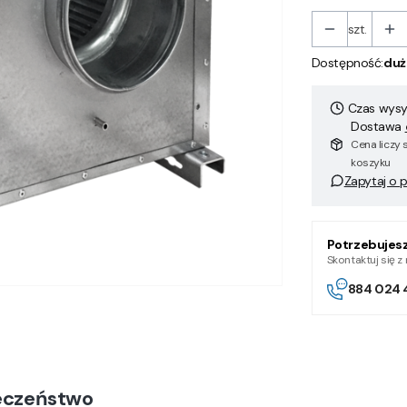
szt.
Dostępność:
duż
Czas wysył
Dostawa
Cena liczy 
koszyku
Zapytaj o 
Potrzebujes
Skontaktuj się 
884 024 
eczeństwo