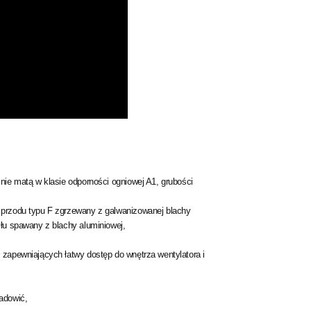
nie matą w klasie odporności ogniowej A1, grubości
 przodu typu F zgrzewany z galwanizowanej blachy
yłu spawany z blachy aluminiowej,
 zapewniających łatwy dostęp do wnętrza wentylatora i
adowić,