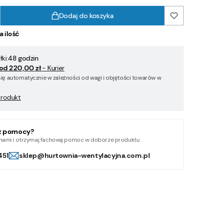
Dodaj do koszyka
a ilość
ki:
48 godzin
od 220,00 zł
- Kurier
się automatycznie w zależności od wagi i objętości towarów w
produkt
z pomocy?
z nami i otrzymaj fachową pomoc w doborze produktu
451
sklep@hurtownia-wentylacyjna.com.pl