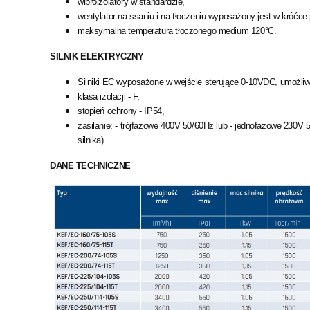
wibroizolatory w standardzie,
wentylator na ssaniu i na tłoczeniu wyposażony jest w króć
maksymalna temperatura tłoczonego medium 120°C.
SILNIK ELEKTRYCZNY
Silniki EC wyposażone w wejście sterujące 0-10VDC, umożliwi
klasa izolacji - F,
stopień ochrony - IP54,
zasilanie: - trójfazowe 400V 50/60Hz lub - jednofazowe 230V
silnika).
DANE TECHNICZNE