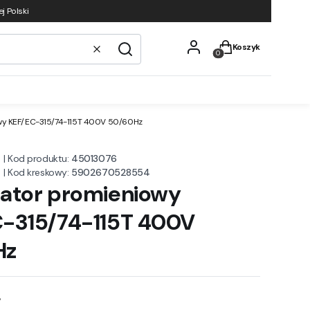
j Polski
Produkty w koszyku
Koszyk
Wyczyść
Szukaj
wy KEF/EC-315/74-115T 400V 50/60Hz
|
Kod produktu:
45013076
|
Kod kreskowy:
5902670528554
ator promieniowy
-315/74-115T 400V
Hz
ł