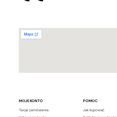
Linki w stopce
MOJE KONTO
POMOC
Twoje zamówienia
Jak kupować