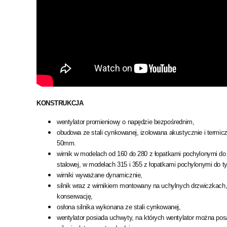
KONSTRUKCJA
wentylator promieniowy o napędzie bezpośrednim,
obudowa ze stali cynkowanej, izolowana akustycznie i termicz
50mm.
wirnik w modelach od 160 do 280 z łopatkami pochylonymi do
stalowej, w modelach 315 i 355 z łopatkami pochylonymi do t
wirniki wyważane dynamicznie,
silnik wraz z wirnikiem montowany na uchylnych drzwiczkach,
konserwację,
osłona silnika wykonana ze stali cynkowanej,
wentylator posiada uchwyty, na których wentylator można pos