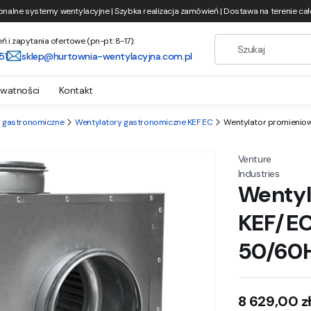
onalne systemy wentylacyjne | Szybka realizacja zamówień | Dostawa na terenie całe
i zapytania ofertowe (pn-pt: 8-17):
51
sklep@hurtownia-wentylacyjna.com.pl
ywatności
Kontakt
y gastronomiczne
Wentylatory gastronomiczne KEF EC
Wentylator promienio
Venture
Industries
Wentyl
KEF/EC
50/60
Cena
8 629,00 z