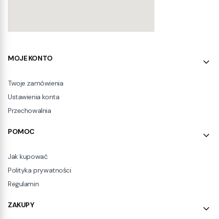
Linki w stopce
MOJE KONTO
Twoje zamówienia
Ustawienia konta
Przechowalnia
POMOC
Jak kupować
Polityka prywatności
Regulamin
ZAKUPY