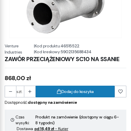
Venture
|
Kod produktu:
46515522
|
Kod kreskowy:
5902135688434
Industries
ZAWÓR PRZECIĄŻENIOWY SC10 NA SSANIE
Cena
868,00 zł
szt.
Dodaj do koszyka
Dostępność:
dostępny na zamówienie
Czas
Produkt na zamówienie (dostępny w ciągu 6-
wysyłki:
8 tygodni)
Dostawa
od 16,49 zł
- Kurier