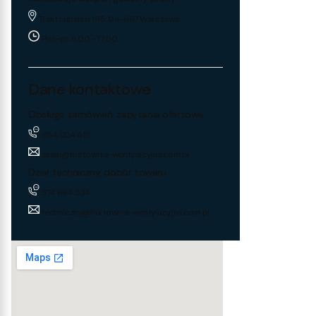
Trakt Lubelski 195, 04-667 Warszawa
Pon-pt: 8:00 - 17:00
Dane kontaktowe
Obsługa zamówień, zapytania ofertowe
884 024 451
sklep@hurtownia-wentylacyjna.com.pl
Dział techniczny, dobór towaru
574 694 534
techniczny@hurtownia-wentylacyjna.com.pl