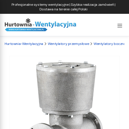
Profesjonalne systemy wentylacyjne | Szybka realizacja zamówień |
Dostawa na terenie całej Polski
Hurtownia-Wentylacyjna
Wentylatory przemysłowe
Wentylatory bocznok