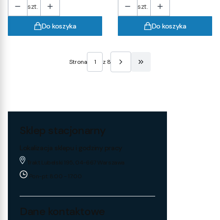
szt.
szt.
Do koszyka
Do koszyka
Strona
z 8
Przejdź do ostatniej stro
Sklep stacjonarny
Lokalizacja sklepu i godziny pracy
Trakt Lubelski 195, 04-667 Warszawa
Pon-pt: 8:00 - 17:00
Dane kontaktowe