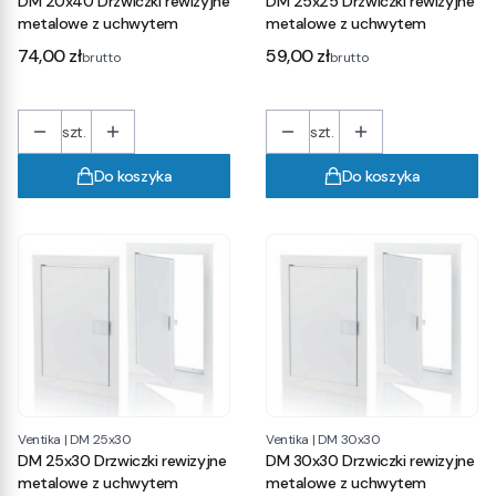
DM 20x40 Drzwiczki rewizyjne
DM 25x25 Drzwiczki rewizyjne
metalowe z uchwytem
metalowe z uchwytem
Cena
Cena
74,00 zł
59,00 zł
brutto
brutto
szt.
szt.
Do koszyka
Do koszyka
Ventika
|
DM 25x30
Ventika
|
DM 30x30
DM 25x30 Drzwiczki rewizyjne
DM 30x30 Drzwiczki rewizyjne
metalowe z uchwytem
metalowe z uchwytem