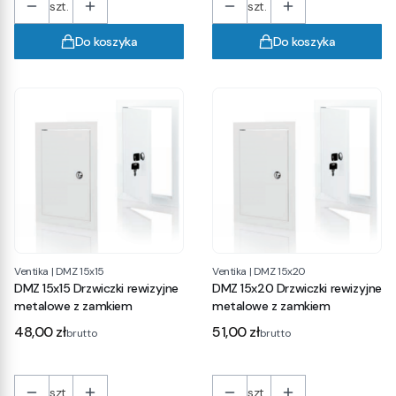
szt.
szt.
Do koszyka
Do koszyka
Ventika
|
DMZ 15x15
Ventika
|
DMZ 15x20
DMZ 15x15 Drzwiczki rewizyjne
DMZ 15x20 Drzwiczki rewizyjne
metalowe z zamkiem
metalowe z zamkiem
Cena
Cena
48,00 zł
51,00 zł
brutto
brutto
szt.
szt.