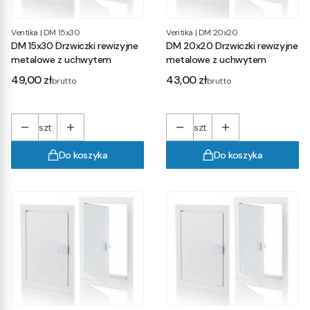
Ventika
|
DM 15x30
Ventika
|
DM 20x20
DM 15x30 Drzwiczki rewizyjne
DM 20x20 Drzwiczki rewizyjne
metalowe z uchwytem
metalowe z uchwytem
Cena
Cena
49,00 zł
43,00 zł
brutto
brutto
szt.
szt.
Do koszyka
Do koszyka