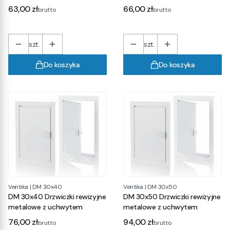
Cena
Cena
63,00 zł
66,00 zł
brutto
brutto
szt.
szt.
Do koszyka
Do koszyka
Ventika
|
DM 30x40
Ventika
|
DM 30x50
DM 30x40 Drzwiczki rewizyjne
DM 30x50 Drzwiczki rewizyjne
metalowe z uchwytem
metalowe z uchwytem
Cena
Cena
76,00 zł
94,00 zł
brutto
brutto