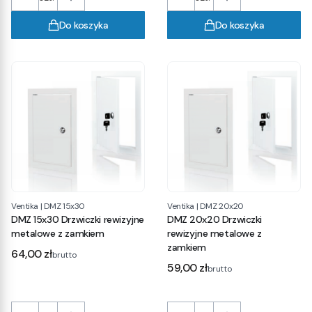
Do koszyka
Do koszyka
Ventika
|
DMZ 15x30
Ventika
|
DMZ 20x20
DMZ 15x30 Drzwiczki rewizyjne
DMZ 20x20 Drzwiczki
metalowe z zamkiem
rewizyjne metalowe z
zamkiem
Cena
64,00 zł
brutto
Cena
59,00 zł
brutto