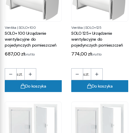
Ventika
|
SOLO+100
Ventika
|
SOLO+125
SOLO+ 100 Urządzenie
SOLO 125+ Urządzenie
wentylacyjne do
wentylacyjne do
pojedynczych pomieszczeń
pojedynczych pomieszczeń
Cena
Cena
687,00 zł
774,00 zł
brutto
brutto
szt.
szt.
Do koszyka
Do koszyka