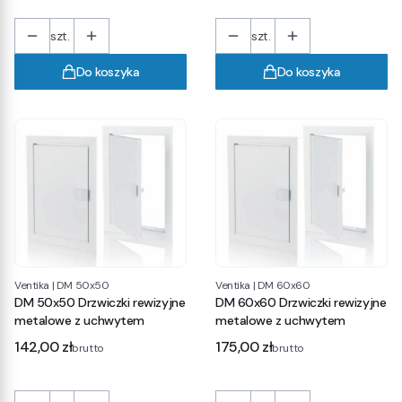
szt.
szt.
Do koszyka
Do koszyka
Ventika
|
DM 50x50
Ventika
|
DM 60x60
DM 50x50 Drzwiczki rewizyjne
DM 60x60 Drzwiczki rewizyjne
metalowe z uchwytem
metalowe z uchwytem
Cena
Cena
142,00 zł
175,00 zł
brutto
brutto