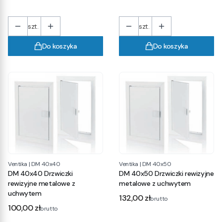
szt.
szt.
Do koszyka
Do koszyka
Ventika
|
DM 40x40
Ventika
|
DM 40x50
DM 40x40 Drzwiczki
DM 40x50 Drzwiczki rewizyjne
rewizyjne metalowe z
metalowe z uchwytem
uchwytem
Cena
132,00 zł
brutto
Cena
100,00 zł
brutto