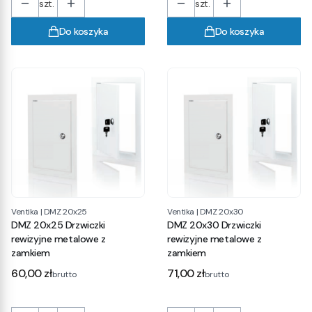
szt.
szt.
Do koszyka
Do koszyka
Ventika
|
DMZ 20x25
Ventika
|
DMZ 20x30
DMZ 20x25 Drzwiczki
DMZ 20x30 Drzwiczki
rewizyjne metalowe z
rewizyjne metalowe z
zamkiem
zamkiem
Cena
Cena
60,00 zł
71,00 zł
brutto
brutto