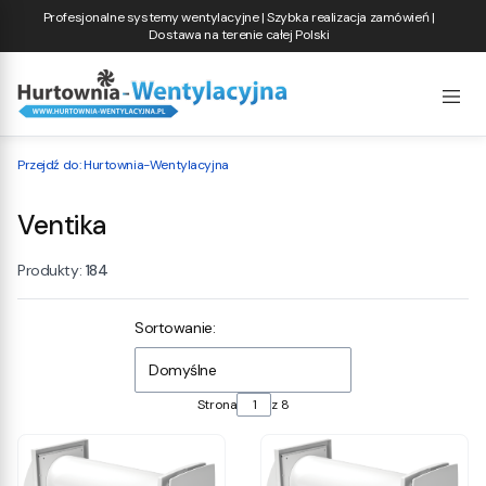
Profesjonalne systemy wentylacyjne | Szybka realizacja zamówień |
Dostawa na terenie całej Polski
Przejdź do:
Hurtownia-Wentylacyjna
Ventika
Produkty:
184
Lista produktów
Sortowanie:
Domyślne
Strona
z 8