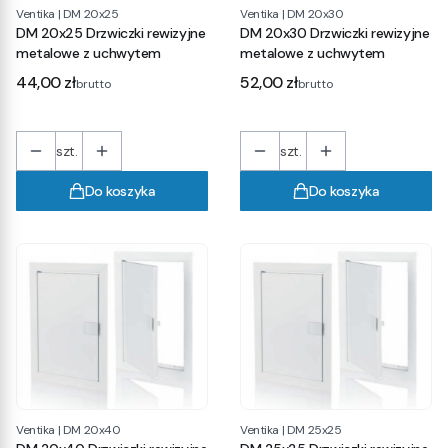
Ventika
|
DM 20x25
Ventika
|
DM 20x30
DM 20x25 Drzwiczki rewizyjne
DM 20x30 Drzwiczki rewizyjne
metalowe z uchwytem
metalowe z uchwytem
Cena
Cena
44,00 zł
52,00 zł
brutto
brutto
szt.
szt.
Do koszyka
Do koszyka
Ventika
|
DM 20x40
Ventika
|
DM 25x25