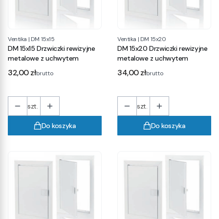
Ventika
|
DM 15x15
Ventika
|
DM 15x20
DM 15x15 Drzwiczki rewizyjne
DM 15x20 Drzwiczki rewizyjne
metalowe z uchwytem
metalowe z uchwytem
Cena
Cena
32,00 zł
34,00 zł
brutto
brutto
szt.
szt.
Do koszyka
Do koszyka