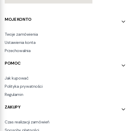
Linki w stopce
MOJE KONTO
Twoje zamówienia
Ustawienia konta
Przechowalnia
POMOC
Jak kupować
Polityka prywatności
Regulamin
ZAKUPY
Czas realizacji zamówień
Sposoby płatności