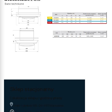
Sklep stacjonarny
Lokalizacja sklepu i godziny pracy
Trakt Lubelski 195, 04-667 Warszawa