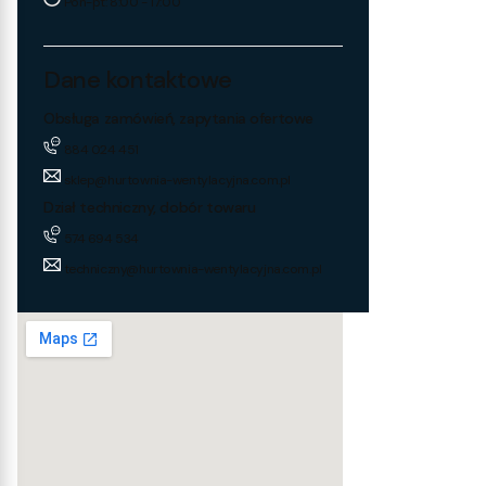
Pon-pt: 8:00 - 17:00
Dane kontaktowe
Obsługa zamówień, zapytania ofertowe
884 024 451
sklep@hurtownia-wentylacyjna.com.pl
Dział techniczny, dobór towaru
574 694 534
techniczny@hurtownia-wentylacyjna.com.pl