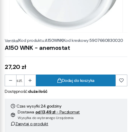
|
Kod produktu:
A150WNK
|
Kod kreskowy:
5907660830020
Ventika
A150 WNK - anemostat
Cena
27,20 zł
szt.
Dodaj do koszyka
Dostępność:
duża ilość
Czas wysyłki:
24 godziny
Dostawa
od 13,49 zł
- Paczkomat
Wysyłka do wybranego Urządzenia
Zapytaj o produkt