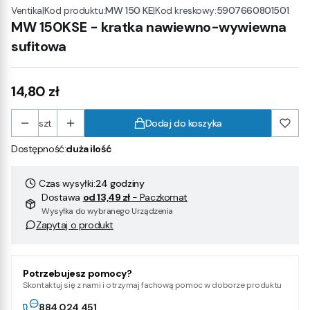
|
Kod produktu:
MW 150 KE
|
Kod kreskowy:
5907660801501
Ventika
MW 150KSE - kratka nawiewno-wywiewna
sufitowa
Cena
14,80 zł
szt.
Dodaj do koszyka
Dostępność:
duża ilość
Czas wysyłki:
24 godziny
Dostawa
od 13,49 zł
- Paczkomat
Wysyłka do wybranego Urządzenia
Zapytaj o produkt
Potrzebujesz pomocy?
Skontaktuj się z nami i otrzymaj fachową pomoc w doborze produktu
884 024 451