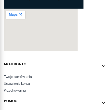
Linki w stopce
MOJE KONTO
Twoje zamówienia
Ustawienia konta
Przechowalnia
POMOC