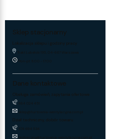
Sklep stacjonarny
Lokalizacja sklepu i godziny pracy
Trakt Lubelski 195, 04-667 Warszawa
Pon-pt: 8:00 - 17:00
Dane kontaktowe
Obsługa zamówień, zapytania ofertowe
884 024 451
sklep@hurtownia-wentylacyjna.com.pl
Dział techniczny, dobór towaru
574 694 534
techniczny@hurtownia-wentylacyjna.com.pl